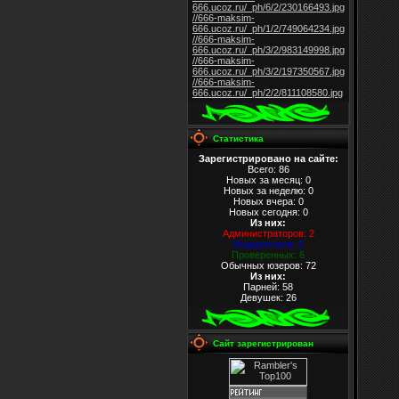
666.ucoz.ru/_ph/6/2/230166493.jpg
//666-maksim-
666.ucoz.ru/_ph/1/2/749064234.jpg
//666-maksim-
666.ucoz.ru/_ph/3/2/983149998.jpg
//666-maksim-
666.ucoz.ru/_ph/3/2/197350567.jpg
//666-maksim-
666.ucoz.ru/_ph/2/2/811108580.jpg
Статистика
Зарегистрировано на сайте:
Всего: 86
Новых за месяц: 0
Новых за неделю: 0
Новых вчера: 0
Новых сегодня: 0
Из них
:
Администраторов: 2
Модераторов: 5
Проверенных: 6
Обычных юзеров: 72
Из них
:
Парней: 58
Девушек: 26
Сайт зарегистрирован