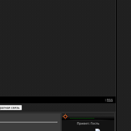
|
RSS
______________
Привет: Гость