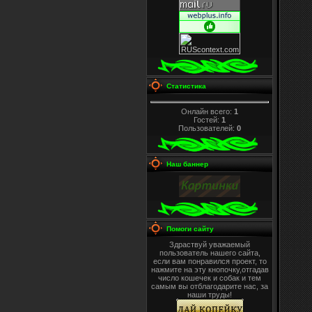
Статистика
Онлайн всего:
1
Гостей:
1
Пользователей:
0
Наш баннер
Помоги сайту
Здраствуй уважаемый
пользователь нашего сайта,
если вам понравился проект, то
нажмите на эту кнопочку,отгадав
число кошечек и собак и тем
самым вы отблагодарите нас, за
наши труды!