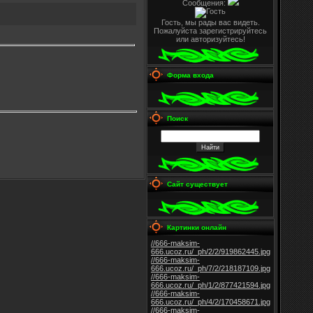
Сообщения:
Гость, мы рады вас видеть.
Пожалуйста зарегистрируйтесь
или авторизуйтесь!
Форма входа
Поиск
Сайт существует
Картинки онлайн
//666-maksim-
666.ucoz.ru/_ph/2/2/919862445.jpg
//666-maksim-
666.ucoz.ru/_ph/7/2/218187109.jpg
//666-maksim-
666.ucoz.ru/_ph/1/2/877421594.jpg
//666-maksim-
666.ucoz.ru/_ph/4/2/170458671.jpg
//666-maksim-