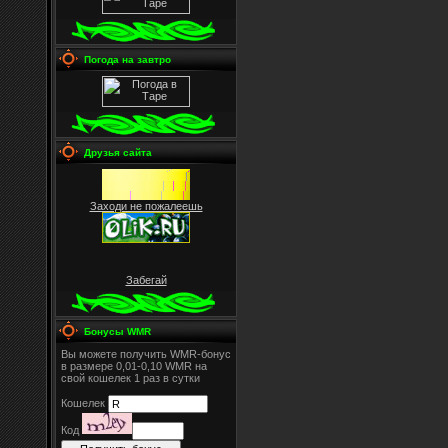
Погода на завтро
Друзья сайта
Заходи не пожалеешь
Забегай
Бонусы WMR
Вы можете получить WMR-бонус
в размере 0,01-0,10 WMR на
свой кошелек 1 раз в сутки
Кошелек
Код