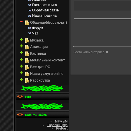
Гостевая книга
Обратная связь
Наши правила
Общение(форум,чат)
Форум
Чат
Музыка
Анимации
Всего комментариев
:
0
Картинки
Мобильный контент
Все для PC
Наши услуги online
Расскрутка
Теги
Таланты сайта
M@ksiM
Тарабанщица
FileFast