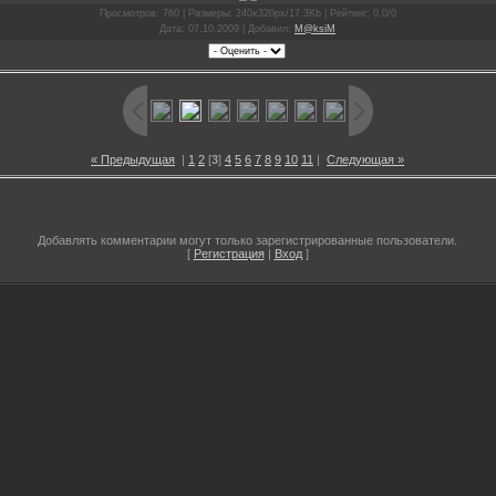
Просмотров
: 760 |
Размеры
: 240x320px/17.3Kb |
Рейтинг
: 0.0/0
Дата
: 07.10.2009 |
Добавил
:
M@ksiM
« Предыдущая
|
1
2
[
3
]
4
5
6
7
8
9
10
11
|
Следующая »
Добавлять комментарии могут только зарегистрированные пользователи.
[
Регистрация
|
Вход
]