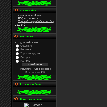
Друзья сайта
Официальный блог
FAQ по системе
Тарский форум"общение без
преград"
Наш опрос
Что для тебя важно
Общение
Выпивка
Хорошие друзья
Интернет
PC игры
[
·
]
Результаты
Архив опросов
Всего ответов:
216
Кто к нам забегал
Погода на сегодня