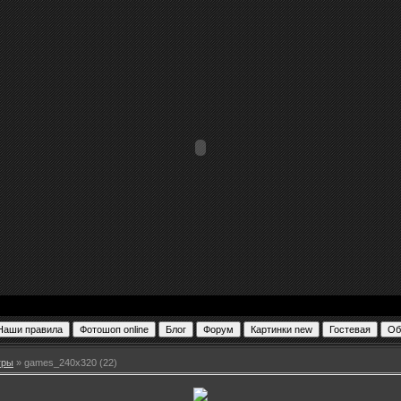
гры
» games_240x320 (22)