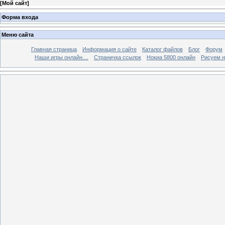
[
Мой сайт
]
Форма входа
Меню сайта
Главная страница
Информация о сайте
Каталог файлов
Блог
Форум
Наши игры онлайн....
Страничка ссылок
Нокиа 5800 онлайн
Рисуем н