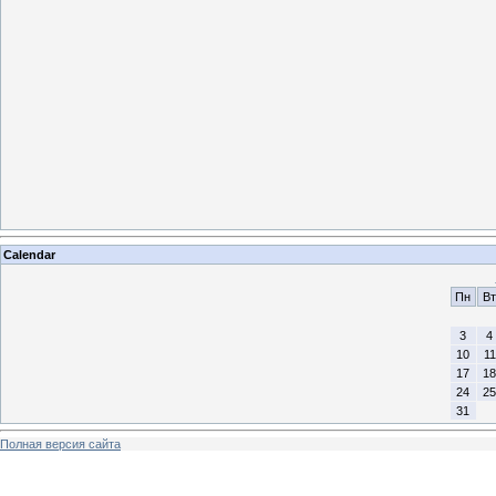
Calendar
Пн
Вт
3
4
10
11
17
18
24
25
31
Полная версия сайта