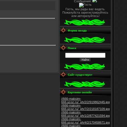
Сообщения:
Гость, мы рады вас видеть.
Пожалуйста зарегистрируйтесь
или авторизуйтесь!
Форма входа
Поиск
Сайт существует
Картинки онлайн
//666-maksim-
666.ucoz.ru/_ph/2/2/919862445.jpg
//666-maksim-
666.ucoz.ru/_ph/7/2/218187109.jpg
//666-maksim-
666.ucoz.ru/_ph/1/2/877421594.jpg
//666-maksim-
666.ucoz.ru/_ph/4/2/170458671.jpg
//666-maksim-