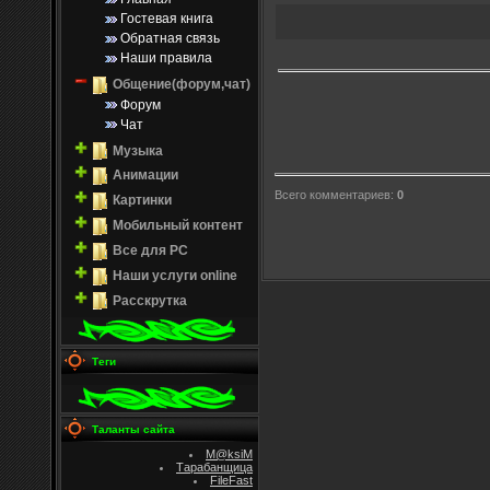
Гостевая книга
Обратная связь
Наши правила
Общение(форум,чат)
Форум
Чат
Музыка
Анимации
Всего комментариев
:
0
Картинки
Мобильный контент
Все для PC
Наши услуги online
Расскрутка
Теги
Таланты сайта
M@ksiM
Тарабанщица
FileFast