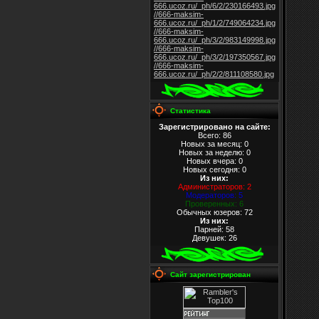
666.ucoz.ru/_ph/6/2/230166493.jpg
//666-maksim-
666.ucoz.ru/_ph/1/2/749064234.jpg
//666-maksim-
666.ucoz.ru/_ph/3/2/983149998.jpg
//666-maksim-
666.ucoz.ru/_ph/3/2/197350567.jpg
//666-maksim-
666.ucoz.ru/_ph/2/2/811108580.jpg
Статистика
Зарегистрировано на сайте:
Всего: 86
Новых за месяц: 0
Новых за неделю: 0
Новых вчера: 0
Новых сегодня: 0
Из них
:
Администраторов: 2
Модераторов: 5
Проверенных: 6
Обычных юзеров: 72
Из них
:
Парней: 58
Девушек: 26
Сайт зарегистрирован