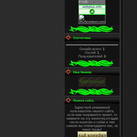
Статистика
Онлайн всего:
1
Гостей:
1
Пользователей:
0
Наш баннер
Помоги сайту
Здраствуй уважаемый
пользователь нашего сайта,
если вам понравился проект, то
нажмите на эту кнопочку,отгадав
число кошечек и собак и тем
самым вы отблагодарите нас, за
наши труды!