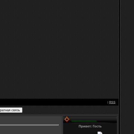
|
RSS
______________
Привет: Гость