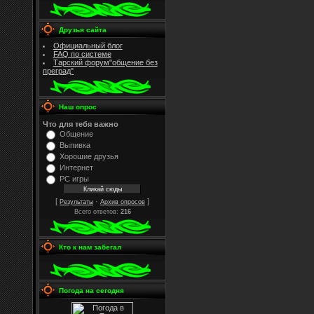
Друзья сайта
Официальный блог
FAQ по системе
Тарский форум"общение без
преград"
Наш опрос
Что для тебя важно
Общение
Выпивка
Хорошие друзья
Интернет
PC игры
[
·
]
Результаты
Архив опросов
Всего ответов:
216
Кто к нам забегал
Погода на сегодня