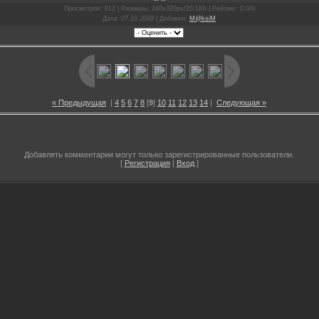
Просмотров
: 812 |
Размеры
: 240x320px/20.1Kb |
Рейтинг
: 0.0/0
Дата
: 07.10.2009 |
Добавил
:
M@ksiM
« Предыдущая
|
4
5
6
7
8
[
9
]
10
11
12
13
14
|
Следующая »
Добавлять комментарии могут только зарегистрированные пользователи.
[
Регистрация
|
Вход
]