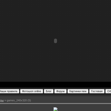
гры
» games_240x320 (5)