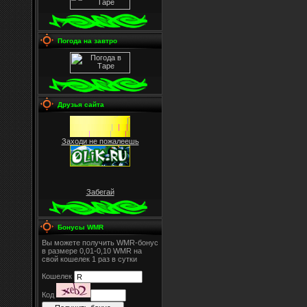
Погода на завтро
Друзья сайта
Заходи не пожалеешь
Забегай
Бонусы WMR
Вы можете получить WMR-бонус
в размере 0,01-0,10 WMR на
свой кошелек 1 раз в сутки
Кошелек
Код