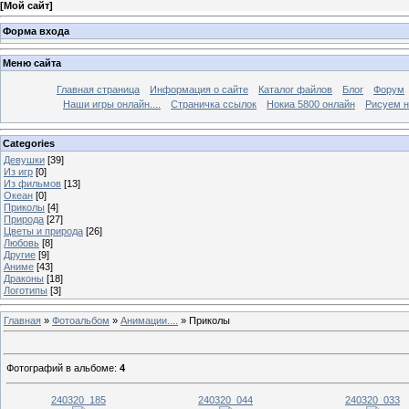
[
Мой сайт
]
Форма входа
Меню сайта
Главная страница
Информация о сайте
Каталог файлов
Блог
Форум
Наши игры онлайн....
Страничка ссылок
Нокиа 5800 онлайн
Рисуем н
Categories
Девушки
[39]
Из игр
[0]
Из фильмов
[13]
Океан
[0]
Приколы
[4]
Природа
[27]
Цветы и природа
[26]
Любовь
[8]
Другие
[9]
Аниме
[43]
Драконы
[18]
Логотипы
[3]
Главная
»
Фотоальбом
»
Анимации....
» Приколы
Фотографий в альбоме
:
4
240320_185
240320_044
240320_033