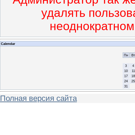
удалять пользов
неоднократном
Calendar
Пн
Вт
3
4
10
11
17
18
24
25
31
Полная версия сайта