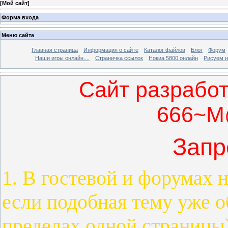
[
Мой сайт
]
Форма входа
Меню сайта
Главная страница
Информация о сайте
Каталог файлов
Блог
Форум
Наши игры онлайн....
Страничка ссылок
Нокиа 5800 онлайн
Рисуем н
Сайт разработ
666~M
Запр
1. В гостевой и форумах 
если подобная тему уже о
пределах одной страницы)