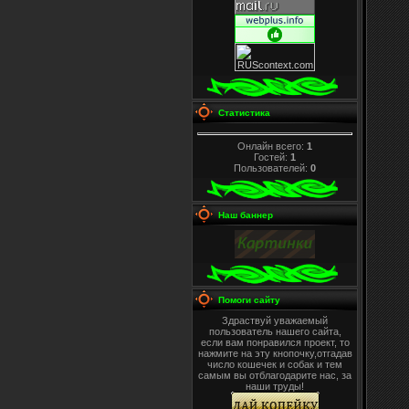
Статистика
Онлайн всего:
1
Гостей:
1
Пользователей:
0
Наш баннер
Помоги сайту
Здраствуй уважаемый
пользователь нашего сайта,
если вам понравился проект, то
нажмите на эту кнопочку,отгадав
число кошечек и собак и тем
самым вы отблагодарите нас, за
наши труды!