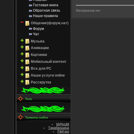
Гостевая книга
Обратная связь
Материалов нет
Наши правила
Общение(форум,чат)
Форум
Чат
Музыка
Анимации
Картинки
Мобильный контент
Все для PC
Наши услуги online
Расскрутка
Теги
Таланты сайта
M@ksiM
Тарабанщица
FileFast