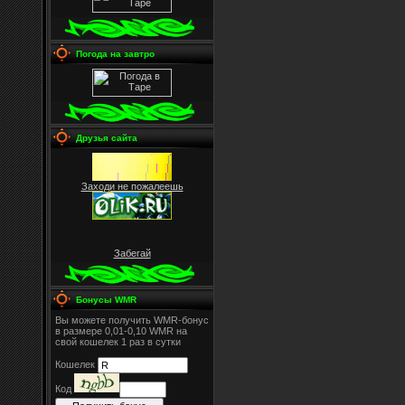
Погода на завтро
Друзья сайта
Заходи не пожалеешь
Забегай
Бонусы WMR
Вы можете получить WMR-бонус
в размере 0,01-0,10 WMR на
свой кошелек 1 раз в сутки
Кошелек
Код