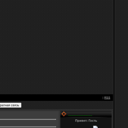
|
RSS
______________
Привет: Гость