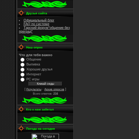
Друзья сайта
Официальный блог
FAQ по системе
Тарский форум"общение без
преград"
Наш опрос
Что для тебя важно
Общение
Выпивка
Хорошие друзья
Интернет
PC игры
[
·
]
Результаты
Архив опросов
Всего ответов:
216
Кто к нам забегал
Погода на сегодня