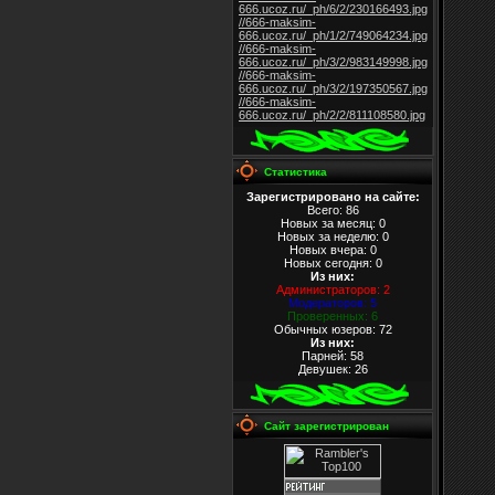
666.ucoz.ru/_ph/6/2/230166493.jpg
//666-maksim-
666.ucoz.ru/_ph/1/2/749064234.jpg
//666-maksim-
666.ucoz.ru/_ph/3/2/983149998.jpg
//666-maksim-
666.ucoz.ru/_ph/3/2/197350567.jpg
//666-maksim-
666.ucoz.ru/_ph/2/2/811108580.jpg
Статистика
Зарегистрировано на сайте:
Всего: 86
Новых за месяц: 0
Новых за неделю: 0
Новых вчера: 0
Новых сегодня: 0
Из них
:
Администраторов: 2
Модераторов: 5
Проверенных: 6
Обычных юзеров: 72
Из них
:
Парней: 58
Девушек: 26
Сайт зарегистрирован