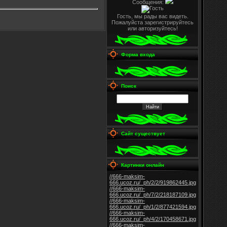
Сообщения:
Гость, мы рады вас видеть.
Пожалуйста зарегистрируйтесь
или авторизуйтесь!
Форма входа
Поиск
Сайт существует
Картинки онлайн
//666-maksim-
666.ucoz.ru/_ph/2/2/919862445.jpg
//666-maksim-
666.ucoz.ru/_ph/7/2/218187109.jpg
//666-maksim-
666.ucoz.ru/_ph/1/2/877421594.jpg
//666-maksim-
666.ucoz.ru/_ph/4/2/170458671.jpg
//666-maksim-