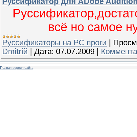
Руссификатор для ADobe Audition
Руссификатор,достат
всё но самое н
Руссификаторы на PC проги
|
Просм
Dmitriй
|
Дата:
07.07.2009
|
Коммента
Полная версия сайта