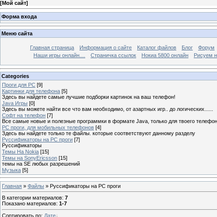
[
Мой сайт
]
Форма входа
Меню сайта
Главная страница
Информация о сайте
Каталог файлов
Блог
Форум
Наши игры онлайн....
Страничка ссылок
Нокиа 5800 онлайн
Рисуем н
Categories
Проги для PC
[9]
Картинки для телефона
[5]
Здесь вы найдете самые лучшие подборки картинок на ваш телефон!
Java Игры
[0]
Здесь вы можете найти все что вам необходимо, от азартных игр.. до логических......
Софт на телефон
[7]
Все самые новые и полезные программки в формате Java, только для твоего телефона
PC проги, для мобильных телефонов
[4]
Здесь вы найдете только те файлы. которые соответствуют данному разделу
Руссификаторы на PC проги
[7]
Руссификаторы
Темы На Nokia
[15]
Темы на SonyEricsson
[15]
темы на SE любых разрешений
Музыка
[5]
Главная
»
Файлы
» Руссификаторы на PC проги
В категории материалов
:
7
Показано материалов
:
1-7
Сортировать по
:
Дате