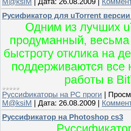
M@ksiM
|
Дата:
26.08.2009
|
Коммент
Русификатор для uTorrent версии 
Одним из лучших uT
продуманный, весьма
быстроту отклика на д
поддерживаются все 
работы в Bit
Руссификаторы на PC проги
|
Просм
M@ksiM
|
Дата:
26.08.2009
|
Коммент
Руссификатор на Photoshop cs3
Руссификатор