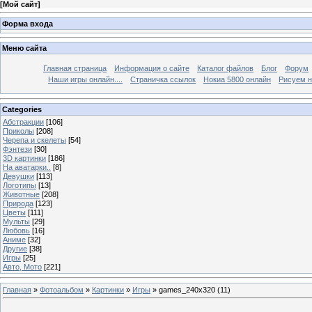
[
Мой сайт
]
Форма входа
Меню сайта
Главная страница
Информация о сайте
Каталог файлов
Блог
Форум
Наши игры онлайн....
Страничка ссылок
Нокиа 5800 онлайн
Рисуем н
Categories
Абстракции
[106]
Приколы
[208]
Черепа и скелеты
[54]
Фэнтези
[30]
3D картинки
[186]
На аватарки..
[8]
Девушки
[113]
Логотипы
[13]
Животные
[208]
Природа
[123]
Цветы
[111]
Мульты
[29]
Любовь
[16]
Аниме
[32]
Другие
[38]
Игры
[25]
Авто, Мото
[221]
Главная
»
Фотоальбом
»
Картинки
»
Игры
» games_240x320 (11)