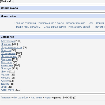
[
Мой сайт
]
Форма входа
Меню сайта
Главная страница
Информация о сайте
Каталог файлов
Блог
Форум
Наши игры онлайн....
Страничка ссылок
Нокиа 5800 онлайн
Рисуем н
Categories
Абстракции
[106]
Приколы
[208]
Черепа и скелеты
[54]
Фэнтези
[30]
3D картинки
[186]
На аватарки..
[8]
Девушки
[113]
Логотипы
[13]
Животные
[208]
Природа
[123]
Цветы
[111]
Мульты
[29]
Любовь
[16]
Аниме
[32]
Другие
[38]
Игры
[25]
Авто, Мото
[221]
Главная
»
Фотоальбом
»
Картинки
»
Игры
» games_240x320 (1)