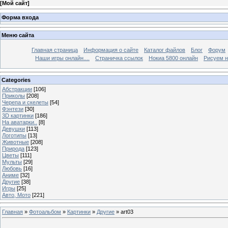
[
Мой сайт
]
Форма входа
Меню сайта
Главная страница
Информация о сайте
Каталог файлов
Блог
Форум
Наши игры онлайн....
Страничка ссылок
Нокиа 5800 онлайн
Рисуем н
Categories
Абстракции
[106]
Приколы
[208]
Черепа и скелеты
[54]
Фэнтези
[30]
3D картинки
[186]
На аватарки..
[8]
Девушки
[113]
Логотипы
[13]
Животные
[208]
Природа
[123]
Цветы
[111]
Мульты
[29]
Любовь
[16]
Аниме
[32]
Другие
[38]
Игры
[25]
Авто, Мото
[221]
Главная
»
Фотоальбом
»
Картинки
»
Другие
» art03