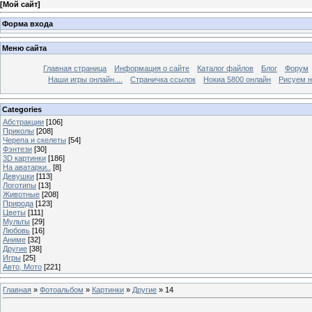
[
Мой сайт
]
Форма входа
Меню сайта
Главная страница
Информация о сайте
Каталог файлов
Блог
Форум
Наши игры онлайн....
Страничка ссылок
Нокиа 5800 онлайн
Рисуем н
Categories
Абстракции
[106]
Приколы
[208]
Черепа и скелеты
[54]
Фэнтези
[30]
3D картинки
[186]
На аватарки..
[8]
Девушки
[113]
Логотипы
[13]
Животные
[208]
Природа
[123]
Цветы
[111]
Мульты
[29]
Любовь
[16]
Аниме
[32]
Другие
[38]
Игры
[25]
Авто, Мото
[221]
Главная
»
Фотоальбом
»
Картинки
»
Другие
» 14