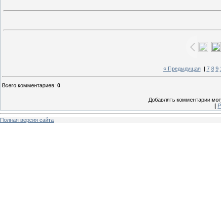
« Предыдущая
|
7
8
9
Всего комментариев
:
0
Добавлять комментарии могу
[
Р
Полная версия сайта