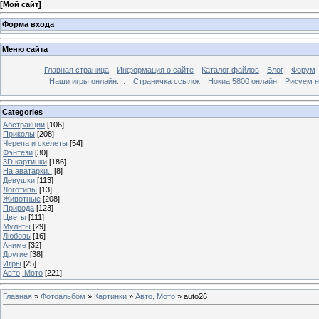
[
Мой сайт
]
Форма входа
Меню сайта
Главная страница
Информация о сайте
Каталог файлов
Блог
Форум
Наши игры онлайн....
Страничка ссылок
Нокиа 5800 онлайн
Рисуем н
Categories
Абстракции
[106]
Приколы
[208]
Черепа и скелеты
[54]
Фэнтези
[30]
3D картинки
[186]
На аватарки..
[8]
Девушки
[113]
Логотипы
[13]
Животные
[208]
Природа
[123]
Цветы
[111]
Мульты
[29]
Любовь
[16]
Аниме
[32]
Другие
[38]
Игры
[25]
Авто, Мото
[221]
Главная
»
Фотоальбом
»
Картинки
»
Авто, Мото
» auto26