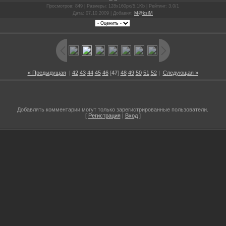
Просмотров
: 849 |
Размеры
: 128x160px/5.1Kb |
Рейтинг
: 3.0/1
Дата
: 07.10.2009 |
Добавил
:
M@ksiM
« Предыдущая
|
42
43
44
45
46
[
47
]
48
49
50
51
52
|
Следующая »
Добавлять комментарии могут только зарегистрированные пользователи.
[
Регистрация
|
Вход
]