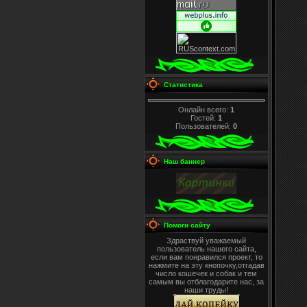
Статистика
Онлайн всего:
1
Гостей:
1
Пользователей:
0
Наш баннер
Помоги сайту
Здраствуй уважаемый
пользователь нашего сайта,
если вам понравился проект, то
нажмите на эту кнопочку,отгадав
число кошечек и собак и тем
самым вы отблагодарите нас, за
наши труды!