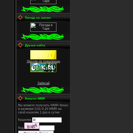
Погода на завтро
Друзья сайта
Заходи не пожалеешь
Забегай
Бонусы WMR
Вы можете получить WMR-бонус
в размере 0,01-0,10 WMR на
свой кошелек 1 раз в сутки
Кошелек
Код