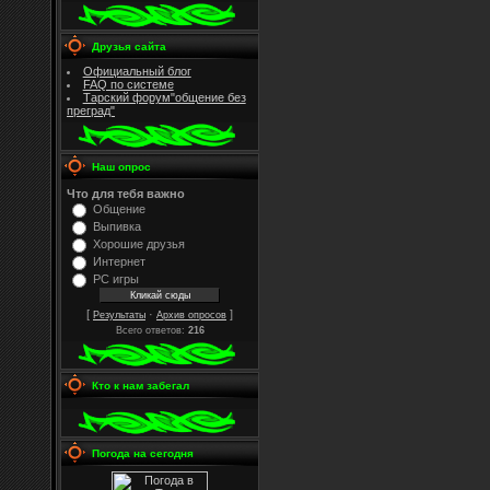
Друзья сайта
Официальный блог
FAQ по системе
Тарский форум"общение без
преград"
Наш опрос
Что для тебя важно
Общение
Выпивка
Хорошие друзья
Интернет
PC игры
[
·
]
Результаты
Архив опросов
Всего ответов:
216
Кто к нам забегал
Погода на сегодня