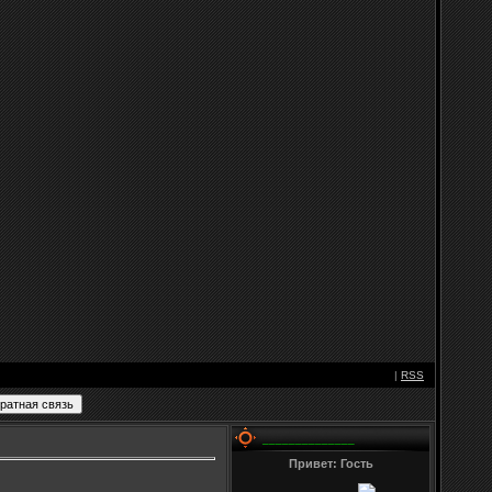
|
RSS
______________
Привет: Гость