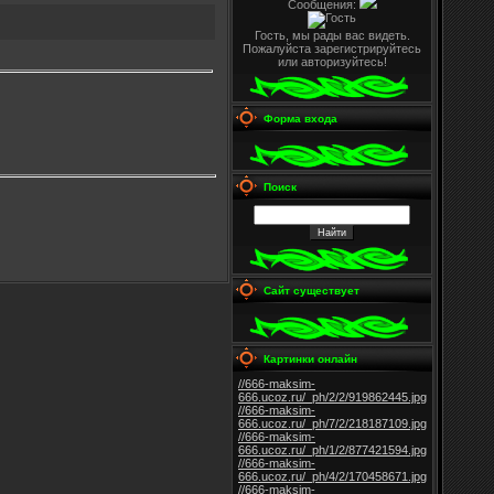
Сообщения:
Гость, мы рады вас видеть.
Пожалуйста зарегистрируйтесь
или авторизуйтесь!
Форма входа
Поиск
Сайт существует
Картинки онлайн
//666-maksim-
666.ucoz.ru/_ph/2/2/919862445.jpg
//666-maksim-
666.ucoz.ru/_ph/7/2/218187109.jpg
//666-maksim-
666.ucoz.ru/_ph/1/2/877421594.jpg
//666-maksim-
666.ucoz.ru/_ph/4/2/170458671.jpg
//666-maksim-