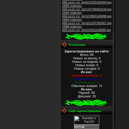
666.ucoz.ru/_ph/6/2/230166493.jpg
//666-maksim-
666.ucoz.ru/_ph/1/2/749064234.jpg
//666-maksim-
666.ucoz.ru/_ph/3/2/983149998.jpg
//666-maksim-
666.ucoz.ru/_ph/3/2/197350567.jpg
//666-maksim-
666.ucoz.ru/_ph/2/2/811108580.jpg
Статистика
Зарегистрировано на сайте:
Всего: 86
Новых за месяц: 0
Новых за неделю: 0
Новых вчера: 0
Новых сегодня: 0
Из них
:
Администраторов: 2
Модераторов: 5
Проверенных: 6
Обычных юзеров: 72
Из них
:
Парней: 58
Девушек: 26
Сайт зарегистрирован