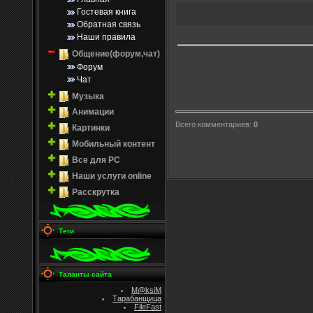
Гостевая книга
Обратная связь
Наши правила
Общение(форум,чат)
Форум
Чат
Музыка
Анимации
Всего комментариев
:
0
Картинки
Мобильный контент
Все для PC
Наши услуги online
Расскрутка
Теги
Таланты сайта
M@ksiM
Тарабанщица
FileFast