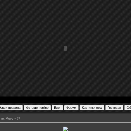
вто, Мото
» 87