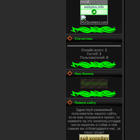
Статистика
Онлайн всего:
1
Гостей:
1
Пользователей:
0
Наш баннер
Помоги сайту
Здраствуй уважаемый
пользователь нашего сайта,
если вам понравился проект, то
нажмите на эту кнопочку,отгадав
число кошечек и собак и тем
самым вы отблагодарите нас, за
наши труды!