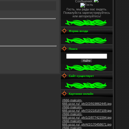
Сообщения:
Гость, мы рады вас видеть.
Пожалуйста зарегистрируйтесь
или авторизуйтесь!
Форма входа
Поиск
Сайт существует
Картинки онлайн
//666-maksim-
666.ucoz.ru/_ph/2/2/919862445.jpg
//666-maksim-
666.ucoz.ru/_ph/7/2/218187109.jpg
//666-maksim-
666.ucoz.ru/_ph/1/2/877421594.jpg
//666-maksim-
666.ucoz.ru/_ph/4/2/170458671.jpg
//666-maksim-