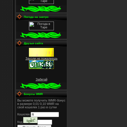
Погода на завтро
Друзья сайта
Заходи не пожалеешь
Забегай
Бонусы WMR
Вы можете получить WMR-бонус
в размере 0,01-0,10 WMR на
свой кошелек 1 раз в сутки
Кошелек
Код