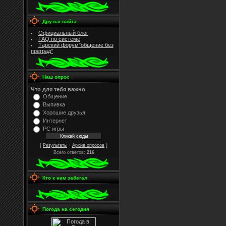
Друзья сайта
Официальный блог
FAQ по системе
Тарский форум"общение без
преград"
Наш опрос
Что для тебя важно
Общение
Выпивка
Хорошие друзья
Интернет
PC игры
[
·
]
Результаты
Архив опросов
Всего ответов:
216
Кто к нам забегал
Погода на сегодня