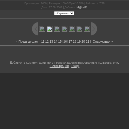
Просмотров
: 2668 |
Размеры
: 150x200px/10.3Kb |
Рейтинг
: 4.7/28
Дата
: 27.08.2009 |
Добавил
:
M@ksiM
« Предыдущая
|
11
12
13
14
15
[
16
]
17
18
19
20
21
|
Следующая »
Добавлять комментарии могут только зарегистрированные пользователи.
[
Регистрация
|
Вход
]