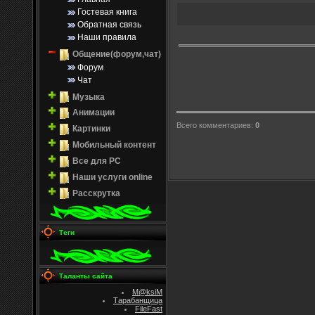
Гостевая книга
Обратная связь
Наши правила
Общение(форум,чат)
Форум
Чат
Музыка
Анимации
Всего комментариев
:
0
Картинки
Мобильный контент
Все для PC
Наши услуги online
Расскрутка
Теги
Таланты сайта
M@ksiM
Тарабанщица
FileFast