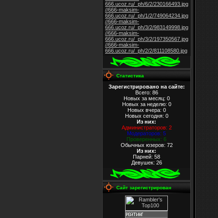
666.ucoz.ru/_ph/6/2/230166493.jpg
//666-maksim-
666.ucoz.ru/_ph/1/2/749064234.jpg
//666-maksim-
666.ucoz.ru/_ph/3/2/983149998.jpg
//666-maksim-
666.ucoz.ru/_ph/3/2/197350567.jpg
//666-maksim-
666.ucoz.ru/_ph/2/2/811108580.jpg
Статистика
Зарегистрировано на сайте:
Всего: 86
Новых за месяц: 0
Новых за неделю: 0
Новых вчера: 0
Новых сегодня: 0
Из них
:
Администраторов: 2
Модераторов: 5
Проверенных: 6
Обычных юзеров: 72
Из них
:
Парней: 58
Девушек: 26
Сайт зарегистрирован