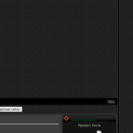
|
RSS
______________
Привет: Гость