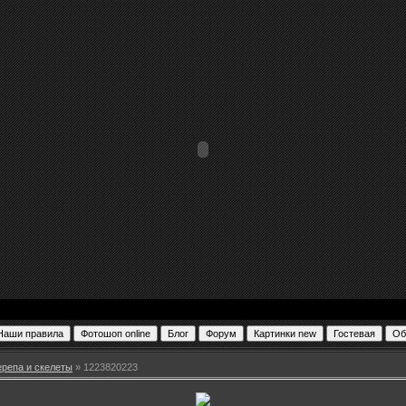
ерепа и скелеты
» 1223820223