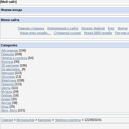
[
Мой сайт
]
Форма входа
Меню сайта
Главная страница
Информация о сайте
Каталог файлов
Блог
Форум
Наши игры онлайн....
Страничка ссылок
Нокиа 5800 онлайн
Рисуем н
Categories
Абстракции
[106]
Приколы
[208]
Черепа и скелеты
[54]
Фэнтези
[30]
3D картинки
[186]
На аватарки..
[8]
Девушки
[113]
Логотипы
[13]
Животные
[208]
Природа
[123]
Цветы
[111]
Мульты
[29]
Любовь
[16]
Аниме
[32]
Другие
[38]
Игры
[25]
Авто, Мото
[221]
Главная
»
Фотоальбом
»
Картинки
»
Черепа и скелеты
» 1223820241