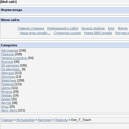
[
Мой сайт
]
Форма входа
Меню сайта
Главная страница
Информация о сайте
Каталог файлов
Блог
Форум
Наши игры онлайн....
Страничка ссылок
Нокиа 5800 онлайн
Рисуем н
Categories
Абстракции
[106]
Приколы
[208]
Черепа и скелеты
[54]
Фэнтези
[30]
3D картинки
[186]
На аватарки..
[8]
Девушки
[113]
Логотипы
[13]
Животные
[208]
Природа
[123]
Цветы
[111]
Мульты
[29]
Любовь
[16]
Аниме
[32]
Другие
[38]
Игры
[25]
Авто, Мото
[221]
Главная
»
Фотоальбом
»
Картинки
»
Приколы
» Don_T_Touch