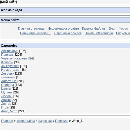
[
Мой сайт
]
Форма входа
Меню сайта
Главная страница
Информация о сайте
Каталог файлов
Блог
Форум
Наши игры онлайн....
Страничка ссылок
Нокиа 5800 онлайн
Рисуем н
Categories
Абстракции
[106]
Приколы
[208]
Черепа и скелеты
[54]
Фэнтези
[30]
3D картинки
[186]
На аватарки..
[8]
Девушки
[113]
Логотипы
[13]
Животные
[208]
Природа
[123]
Цветы
[111]
Мульты
[29]
Любовь
[16]
Аниме
[32]
Другие
[38]
Игры
[25]
Авто, Мото
[221]
Главная
»
Фотоальбом
»
Картинки
»
Приколы
» Wmp_11