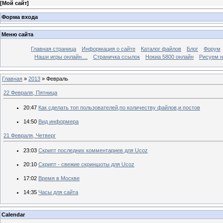
[
Мой сайт
]
Форма входа
Меню сайта
Главная страница
Информация о сайте
Каталог файлов
Блог
Форум
Наши игры онлайн....
Страничка ссылок
Нокиа 5800 онлайн
Рисуем н
Главная
»
2013
»
Февраль
22 Февраля, Пятница
20:47
Как сделать топ пользователей,по количеству файлов,и постов
14:50
Вид информера
21 Февраля, Четверг
23:03
Скрипт последних комментариев для Ucoz
20:10
Скрипт - свежие скриншоты для Ucoz
17:02
Время в Москве
14:35
Часы для сайта
Calendar