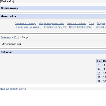
[
Мой сайт
]
Форма входа
Меню сайта
Главная страница
Информация о сайте
Каталог файлов
Блог
Форум
Наши игры онлайн....
Страничка ссылок
Нокиа 5800 онлайн
Рисуем н
Главная
»
2011
»
Август
Материалов нет
Calendar
Пн
Вт
1
2
8
9
15
16
22
23
29
30
Полная версия сайта