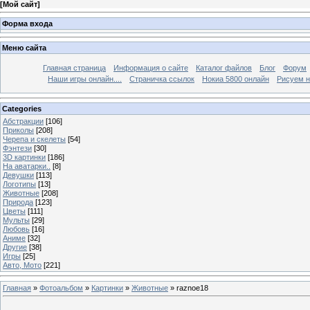
[
Мой сайт
]
Форма входа
Меню сайта
Главная страница
Информация о сайте
Каталог файлов
Блог
Форум
Наши игры онлайн....
Страничка ссылок
Нокиа 5800 онлайн
Рисуем н
Categories
Абстракции
[106]
Приколы
[208]
Черепа и скелеты
[54]
Фэнтези
[30]
3D картинки
[186]
На аватарки..
[8]
Девушки
[113]
Логотипы
[13]
Животные
[208]
Природа
[123]
Цветы
[111]
Мульты
[29]
Любовь
[16]
Аниме
[32]
Другие
[38]
Игры
[25]
Авто, Мото
[221]
Главная
»
Фотоальбом
»
Картинки
»
Животные
» raznoe18