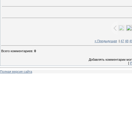
« Предыдущая
|
47
48
4
Всего комментариев
:
0
Добавлять комментарии могу
[
Р
Полная версия сайта