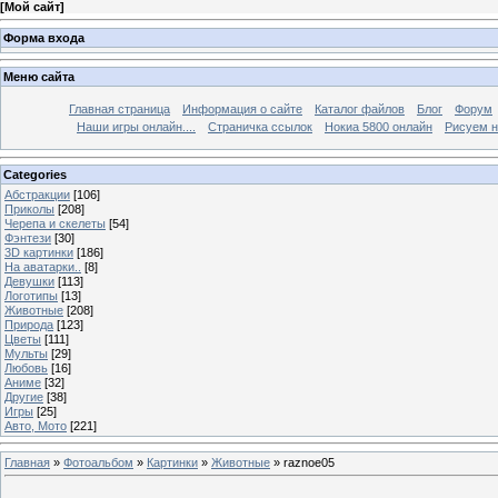
[
Мой сайт
]
Форма входа
Меню сайта
Главная страница
Информация о сайте
Каталог файлов
Блог
Форум
Наши игры онлайн....
Страничка ссылок
Нокиа 5800 онлайн
Рисуем н
Categories
Абстракции
[106]
Приколы
[208]
Черепа и скелеты
[54]
Фэнтези
[30]
3D картинки
[186]
На аватарки..
[8]
Девушки
[113]
Логотипы
[13]
Животные
[208]
Природа
[123]
Цветы
[111]
Мульты
[29]
Любовь
[16]
Аниме
[32]
Другие
[38]
Игры
[25]
Авто, Мото
[221]
Главная
»
Фотоальбом
»
Картинки
»
Животные
» raznoe05