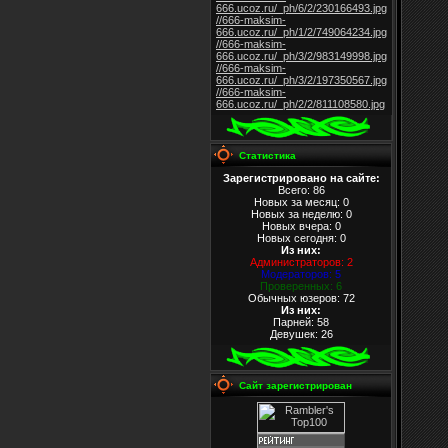
666.ucoz.ru/_ph/6/2/230166493.jpg
//666-maksim-
666.ucoz.ru/_ph/1/2/749064234.jpg
//666-maksim-
666.ucoz.ru/_ph/3/2/983149998.jpg
//666-maksim-
666.ucoz.ru/_ph/3/2/197350567.jpg
//666-maksim-
666.ucoz.ru/_ph/2/2/811108580.jpg
Статистика
Зарегистрировано на сайте:
Всего: 86
Новых за месяц: 0
Новых за неделю: 0
Новых вчера: 0
Новых сегодня: 0
Из них
:
Администраторов: 2
Модераторов: 5
Проверенных: 6
Обычных юзеров: 72
Из них
:
Парней: 58
Девушек: 26
Сайт зарегистрирован