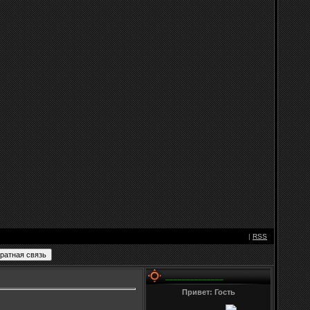
|
RSS
______________
Привет: Гость