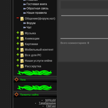
Гостевая книга
Обратная связь
Наши правила
Общение(форум,чат)
Форум
Чат
Музыка
Анимации
Всего комментариев
:
0
Картинки
Мобильный контент
Все для PC
Наши услуги online
Расскрутка
Теги
Таланты сайта
M@ksiM
Тарабанщица
FileFast