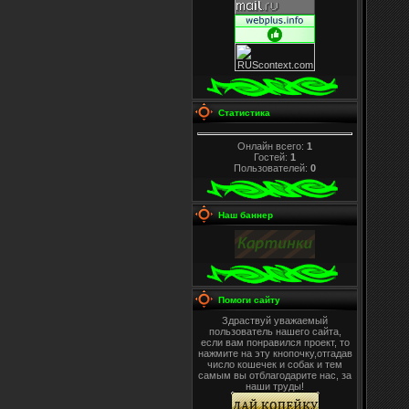
Статистика
Онлайн всего:
1
Гостей:
1
Пользователей:
0
Наш баннер
Помоги сайту
Здраствуй уважаемый
пользователь нашего сайта,
если вам понравился проект, то
нажмите на эту кнопочку,отгадав
число кошечек и собак и тем
самым вы отблагодарите нас, за
наши труды!