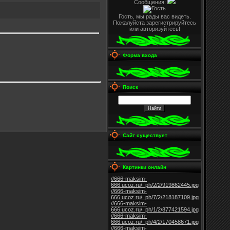
Сообщения:
Гость, мы рады вас видеть.
Пожалуйста зарегистрируйтесь
или авторизуйтесь!
Форма входа
Поиск
Сайт существует
Картинки онлайн
//666-maksim-
666.ucoz.ru/_ph/2/2/919862445.jpg
//666-maksim-
666.ucoz.ru/_ph/7/2/218187109.jpg
//666-maksim-
666.ucoz.ru/_ph/1/2/877421594.jpg
//666-maksim-
666.ucoz.ru/_ph/4/2/170458671.jpg
//666-maksim-