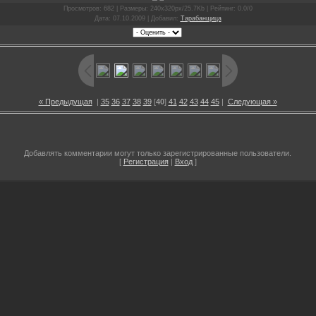
Просмотров
: 682 |
Размеры
: 240x320px/25.7Kb |
Рейтинг
: 0.0/0
Дата
: 07.10.2009 |
Добавил
:
Тарабанщица
« Предыдущая
|
35
36
37
38
39
[
40
]
41
42
43
44
45
|
Следующая »
Добавлять комментарии могут только зарегистрированные пользователи.
[
Регистрация
|
Вход
]