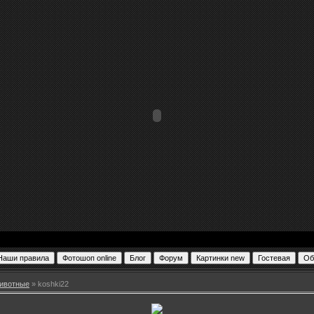
ивотные
» koshki22