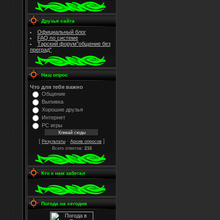
Друзья сайта
Официальный блог
FAQ по системе
Тарский форум"общение без
преград"
Наш опрос
Что для тебя важно
Общение
Выпивка
Хорошие друзья
Интернет
PC игры
[
·
]
Результаты
Архив опросов
Всего ответов:
216
Кто к нам забегал
Погода на сегодня