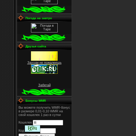
Погода на завтро
Друзья сайта
Заходи не пожалеешь
Забегай
Бонусы WMR
Вы можете получить WMR-бонус
в размере 0,01-0,10 WMR на
свой кошелек 1 раз в сутки
Кошелек
Код