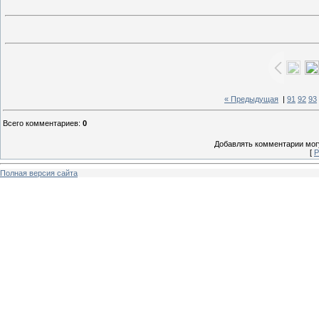
« Предыдущая
|
91
92
93
Всего комментариев
:
0
Добавлять комментарии могу
[
Р
Полная версия сайта