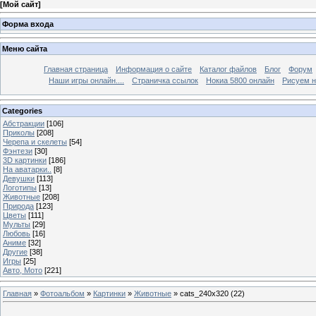
[
Мой сайт
]
Форма входа
Меню сайта
Главная страница
Информация о сайте
Каталог файлов
Блог
Форум
Наши игры онлайн....
Страничка ссылок
Нокиа 5800 онлайн
Рисуем н
Categories
Абстракции
[106]
Приколы
[208]
Черепа и скелеты
[54]
Фэнтези
[30]
3D картинки
[186]
На аватарки..
[8]
Девушки
[113]
Логотипы
[13]
Животные
[208]
Природа
[123]
Цветы
[111]
Мульты
[29]
Любовь
[16]
Аниме
[32]
Другие
[38]
Игры
[25]
Авто, Мото
[221]
Главная
»
Фотоальбом
»
Картинки
»
Животные
» cats_240x320 (22)