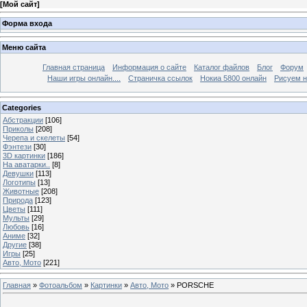
[
Мой сайт
]
Форма входа
Меню сайта
Главная страница
Информация о сайте
Каталог файлов
Блог
Форум
Наши игры онлайн....
Страничка ссылок
Нокиа 5800 онлайн
Рисуем н
Categories
Абстракции
[106]
Приколы
[208]
Черепа и скелеты
[54]
Фэнтези
[30]
3D картинки
[186]
На аватарки..
[8]
Девушки
[113]
Логотипы
[13]
Животные
[208]
Природа
[123]
Цветы
[111]
Мульты
[29]
Любовь
[16]
Аниме
[32]
Другие
[38]
Игры
[25]
Авто, Мото
[221]
Главная
»
Фотоальбом
»
Картинки
»
Авто, Мото
» PORSCHE