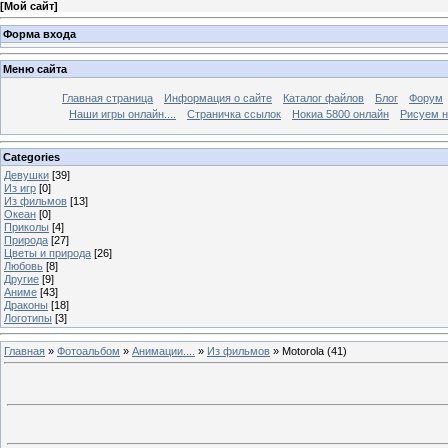
[
Мой сайт
]
Форма входа
Меню сайта
Главная страница
Информация о сайте
Каталог файлов
Блог
Форум
Наши игры онлайн....
Страничка ссылок
Нокиа 5800 онлайн
Рисуем н
Categories
Девушки
[39]
Из игр
[0]
Из фильмов
[13]
Океан
[0]
Приколы
[4]
Природа
[27]
Цветы и природа
[26]
Любовь
[8]
Другие
[9]
Аниме
[43]
Драконы
[18]
Логотипы
[3]
Главная
»
Фотоальбом
»
Анимации....
»
Из фильмов
» Motorola (41)