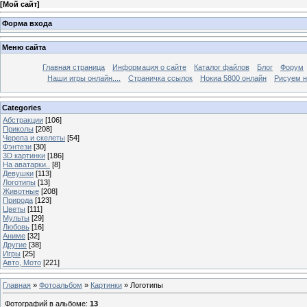
[
Мой сайт
]
Форма входа
Меню сайта
Главная страница
Информация о сайте
Каталог файлов
Блог
Форум
Наши игры онлайн....
Страничка ссылок
Нокиа 5800 онлайн
Рисуем н
Categories
Абстракции
[106]
Приколы
[208]
Черепа и скелеты
[54]
Фэнтези
[30]
3D картинки
[186]
На аватарки..
[8]
Девушки
[113]
Логотипы
[13]
Животные
[208]
Природа
[123]
Цветы
[111]
Мульты
[29]
Любовь
[16]
Аниме
[32]
Другие
[38]
Игры
[25]
Авто, Мото
[221]
Главная
»
Фотоальбом
»
Картинки
» Логотипы
Фотографий в альбоме
:
13