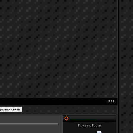
|
RSS
______________
Привет: Гость