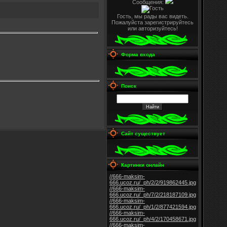
Сообщения:
Гость, мы рады вас видеть.
Пожалуйста зарегистрируйтесь
или авторизуйтесь!
Форма входа
Поиск
Сайт существует
Картинки онлайн
//666-maksim-
666.ucoz.ru/_ph/2/2/919862445.jpg
//666-maksim-
666.ucoz.ru/_ph/7/2/218187109.jpg
//666-maksim-
666.ucoz.ru/_ph/1/2/877421594.jpg
//666-maksim-
666.ucoz.ru/_ph/4/2/170458671.jpg
//666-maksim-