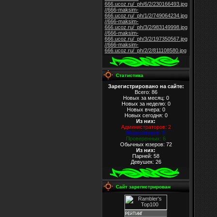
666.ucoz.ru/_ph/6/2/230166493.jpg
//666-maksim-
666.ucoz.ru/_ph/1/2/749064234.jpg
//666-maksim-
666.ucoz.ru/_ph/3/2/983149998.jpg
//666-maksim-
666.ucoz.ru/_ph/3/2/197350567.jpg
//666-maksim-
666.ucoz.ru/_ph/2/2/811108580.jpg
Статистика
Зарегистрировано на сайте:
Всего: 86
Новых за месяц: 0
Новых за неделю: 0
Новых вчера: 0
Новых сегодня: 0
Из них
:
Администраторов: 2
Модераторов: 5
Проверенных: 6
Обычных юзеров: 72
Из них
:
Парней: 58
Девушек: 26
Сайт зарегистрирован