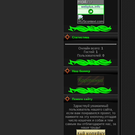
Статистика
Онлайн всего:
1
Гостей:
1
Пользователей:
0
Наш баннер
Помоги сайту
Здраствуй уважаемый
пользователь нашего сайта,
если вам понравился проект, то
нажмите на эту кнопочку,отгадав
число кошечек и собак и тем
самым вы отблагодарите нас, за
наши труды!