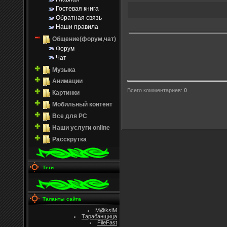
Гостевая книга
Обратная связь
Наши правила
Общение(форум,чат)
Форум
Чат
Музыка
Анимации
Всего комментариев
:
0
Картинки
Мобильный контент
Все для PC
Наши услуги online
Расскрутка
Теги
Таланты сайта
M@ksiM
Тарабанщица
FileFast