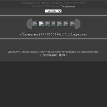
Просмотров
: 810 |
Размеры
: 240x320px/17.5Kb |
Рейтинг
: 0.0/0
Дата
: 07.10.2009 |
Добавил
:
Тарабанщица
« Предыдущая
|
1
2
3
[
4
]
5
6
7
8
9
10
11
|
Следующая »
Добавлять комментарии могут только зарегистрированные пользователи.
[
Регистрация
|
Вход
]