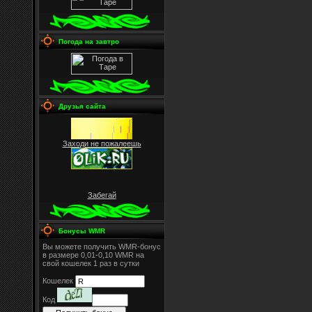
Погода на завтро
Друзья сайта
Заходи не пожалеешь
Забегай
Бонусы WMR
Вы можете получить WMR-бонус
в размере 0,01-0,10 WMR на
свой кошелек 1 раз в сутки
Кошелек
Код