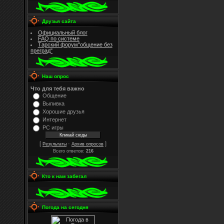
Друзья сайта
Официальный блог
FAQ по системе
Тарский форум"общение без
преград"
Наш опрос
Что для тебя важно
Общение
Выпивка
Хорошие друзья
Интернет
PC игры
[
·
]
Результаты
Архив опросов
Всего ответов:
216
Кто к нам забегал
Погода на сегодня