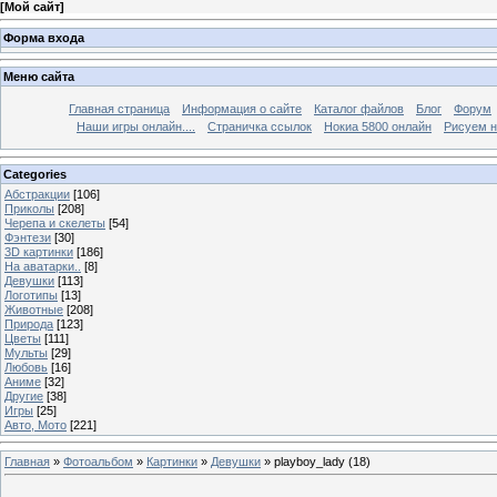
[
Мой сайт
]
Форма входа
Меню сайта
Главная страница
Информация о сайте
Каталог файлов
Блог
Форум
Наши игры онлайн....
Страничка ссылок
Нокиа 5800 онлайн
Рисуем н
Categories
Абстракции
[106]
Приколы
[208]
Черепа и скелеты
[54]
Фэнтези
[30]
3D картинки
[186]
На аватарки..
[8]
Девушки
[113]
Логотипы
[13]
Животные
[208]
Природа
[123]
Цветы
[111]
Мульты
[29]
Любовь
[16]
Аниме
[32]
Другие
[38]
Игры
[25]
Авто, Мото
[221]
Главная
»
Фотоальбом
»
Картинки
»
Девушки
» playboy_lady (18)