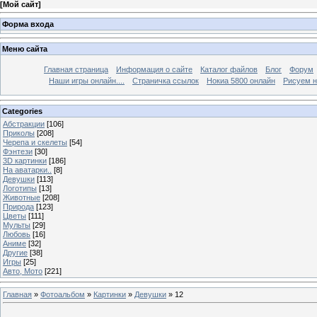
[
Мой сайт
]
Форма входа
Меню сайта
Главная страница
Информация о сайте
Каталог файлов
Блог
Форум
Наши игры онлайн....
Страничка ссылок
Нокиа 5800 онлайн
Рисуем н
Categories
Абстракции
[106]
Приколы
[208]
Черепа и скелеты
[54]
Фэнтези
[30]
3D картинки
[186]
На аватарки..
[8]
Девушки
[113]
Логотипы
[13]
Животные
[208]
Природа
[123]
Цветы
[111]
Мульты
[29]
Любовь
[16]
Аниме
[32]
Другие
[38]
Игры
[25]
Авто, Мото
[221]
Главная
»
Фотоальбом
»
Картинки
»
Девушки
» 12