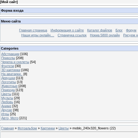
[
Мой сайт
]
Форма входа
Меню сайта
Главная страница
Информация о сайте
Каталог файлов
Блог
Форум
Наши игры онлайн....
Страничка ссылок
Нокиа 5800 онлайн
Рисуем н
Categories
Абстракции
[106]
Приколы
[208]
Черепа и скелеты
[54]
Фэнтези
[30]
3D картинки
[186]
На аватарки..
[8]
Девушки
[113]
Логотипы
[13]
Животные
[208]
Природа
[123]
Цветы
[111]
Мульты
[29]
Любовь
[16]
Аниме
[32]
Другие
[38]
Игры
[25]
Авто, Мото
[221]
Главная
»
Фотоальбом
»
Картинки
»
Цветы
» moblo_240x320_flowers (22)