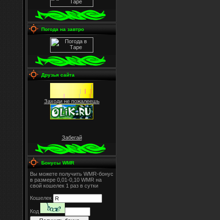
Погода на завтро
Друзья сайта
Заходи не пожалеешь
Забегай
Бонусы WMR
Вы можете получить WMR-бонус
в размере 0,01-0,10 WMR на
свой кошелек 1 раз в сутки
Кошелек
Код