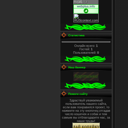
Статистика
Онлайн всего:
1
Гостей:
1
Пользователей:
0
Наш баннер
Помоги сайту
Здраствуй уважаемый
пользователь нашего сайта,
если вам понравился проект, то
нажмите на эту кнопочку,отгадав
число кошечек и собак и тем
самым вы отблагодарите нас, за
наши труды!