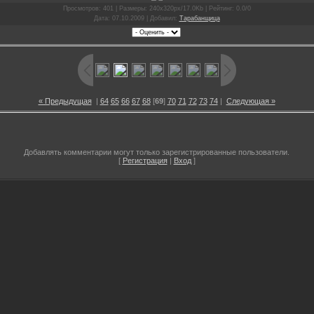
Просмотров
: 401 |
Размеры
: 240x320px/17.0Kb |
Рейтинг
: 0.0/0
Дата
: 07.10.2009 |
Добавил
:
Тарабанщица
« Предыдущая
|
64
65
66
67
68
[
69
]
70
71
72
73
74
|
Следующая »
Добавлять комментарии могут только зарегистрированные пользователи.
[
Регистрация
|
Вход
]