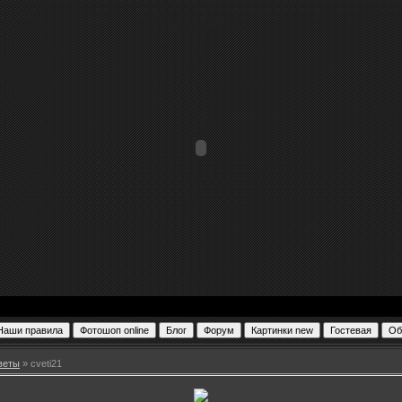
веты
» cveti21