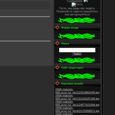
Сообщения:
Гость, мы рады вас видеть.
Пожалуйста зарегистрируйтесь
или авторизуйтесь!
Форма входа
Поиск
Сайт существует
Картинки онлайн
//666-maksim-
666.ucoz.ru/_ph/2/2/919862445.jpg
//666-maksim-
666.ucoz.ru/_ph/7/2/218187109.jpg
//666-maksim-
666.ucoz.ru/_ph/1/2/877421594.jpg
//666-maksim-
666.ucoz.ru/_ph/4/2/170458671.jpg
//666-maksim-