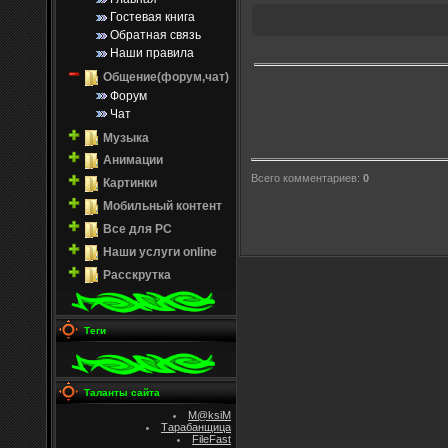
Гостевая книга
Обратная связь
Наши правила
Общение(форум,чат)
Форум
Чат
Музыка
Анимации
Всего комментариев
:
0
Картинки
Мобильный контент
Все для PC
Наши услуги online
Расскрутка
Теги
Таланты сайта
M@ksiM
Тарабанщица
FileFast