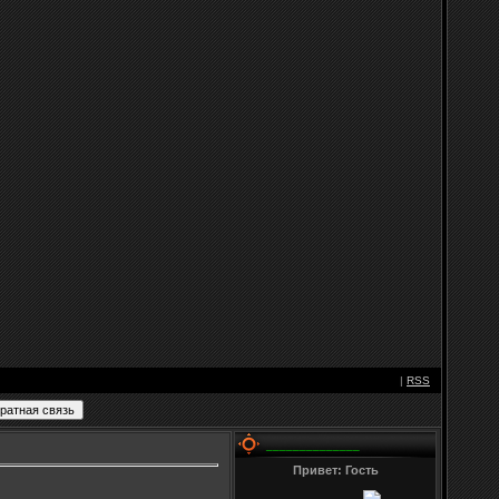
|
RSS
______________
Привет: Гость