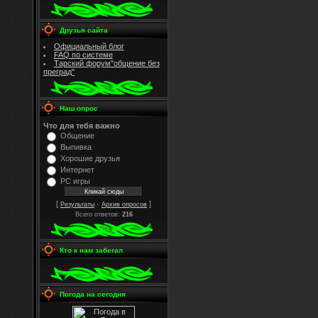
Друзья сайта
Официальный блог
FAQ по системе
Тарский форум"общение без
преград"
Наш опрос
Что для тебя важно
Общение
Выпивка
Хорошие друзья
Интернет
PC игры
[
·
]
Результаты
Архив опросов
Всего ответов:
216
Кто к нам забегал
Погода на сегодня