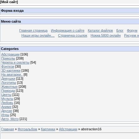
[
Мой сайт
]
Форма входа
Меню сайта
Главная страница
Информация о сайте
Каталог файлов
Блог
Форум
Наши игры онлайн....
Страничка ссылок
Нокиа 5800 онлайн
Рисуем н
Categories
Абстракции
[106]
Приколы
[208]
Черепа и скелеты
[54]
Фэнтези
[30]
3D картинки
[186]
На аватарки..
[8]
Девушки
[113]
Логотипы
[13]
Животные
[208]
Природа
[123]
Цветы
[111]
Мульты
[29]
Любовь
[16]
Аниме
[32]
Другие
[38]
Игры
[25]
Авто, Мото
[221]
Главная
»
Фотоальбом
»
Картинки
»
Абстракции
» abstraction16