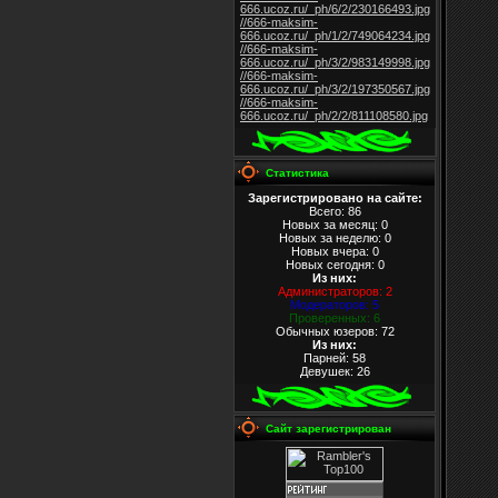
666.ucoz.ru/_ph/6/2/230166493.jpg
//666-maksim-
666.ucoz.ru/_ph/1/2/749064234.jpg
//666-maksim-
666.ucoz.ru/_ph/3/2/983149998.jpg
//666-maksim-
666.ucoz.ru/_ph/3/2/197350567.jpg
//666-maksim-
666.ucoz.ru/_ph/2/2/811108580.jpg
Статистика
Зарегистрировано на сайте:
Всего: 86
Новых за месяц: 0
Новых за неделю: 0
Новых вчера: 0
Новых сегодня: 0
Из них
:
Администраторов: 2
Модераторов: 5
Проверенных: 6
Обычных юзеров: 72
Из них
:
Парней: 58
Девушек: 26
Сайт зарегистрирован