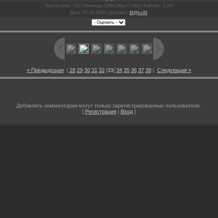
Просмотров
: 769 |
Размеры
: 128x160px/3.6Kb |
Рейтинг
: 0.0/0
Дата
: 07.10.2009 |
Добавил
:
M@ksiM
« Предыдущая
|
28
29
30
31
32
[
33
]
34
35
36
37
38
|
Следующая »
Добавлять комментарии могут только зарегистрированные пользователи.
[
Регистрация
|
Вход
]