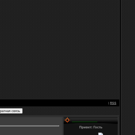
|
RSS
______________
Привет: Гость