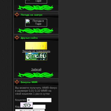
Погода на завтро
Друзья сайта
Заходи не пожалеешь
Забегай
Бонусы WMR
Вы можете получить WMR-бонус
в размере 0,01-0,10 WMR на
свой кошелек 1 раз в сутки
Кошелек
Код