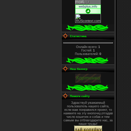
Статистика
Онлайн всего:
1
Гостей:
1
Пользователей:
0
Наш баннер
Помоги сайту
Здраствуй уважаемый
пользователь нашего сайта,
если вам понравился проект, то
нажмите на эту кнопочку,отгадав
число кошечек и собак и тем
самым вы отблагодарите нас, за
наши труды!