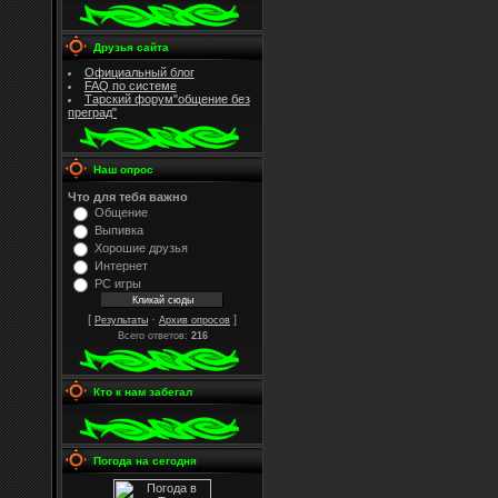
Друзья сайта
Официальный блог
FAQ по системе
Тарский форум"общение без
преград"
Наш опрос
Что для тебя важно
Общение
Выпивка
Хорошие друзья
Интернет
PC игры
[
·
]
Результаты
Архив опросов
Всего ответов:
216
Кто к нам забегал
Погода на сегодня