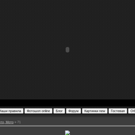
вто, Мото
» 71