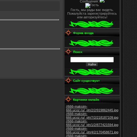
Сообщения:
Гость, мы рады вас видеть.
Пожалуйста зарегистрируйтесь
или авторизуйтесь!
Форма входа
Поиск
Сайт существует
Картинки онлайн
//666-maksim-
666.ucoz.ru/_ph/2/2/919862445.jpg
//666-maksim-
666.ucoz.ru/_ph/7/2/218187109.jpg
//666-maksim-
666.ucoz.ru/_ph/1/2/877421594.jpg
//666-maksim-
666.ucoz.ru/_ph/4/2/170458671.jpg
//666-maksim-