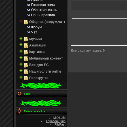
Гостевая книга
Обратная связь
Наши правила
Общение(форум,чат)
Форум
Чат
Музыка
Анимации
Всего комментариев
:
0
Картинки
Мобильный контент
Все для PC
Наши услуги online
Расскрутка
Теги
Таланты сайта
M@ksiM
Тарабанщица
FileFast