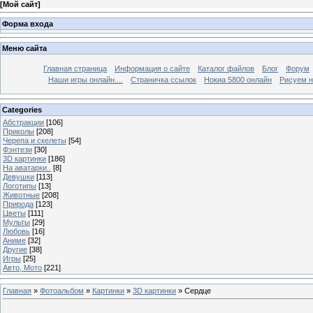
[
Мой сайт
]
Форма входа
Меню сайта
Главная страница
Информация о сайте
Каталог файлов
Блог
Форум
Наши игры онлайн....
Страничка ссылок
Нокиа 5800 онлайн
Рисуем н
Categories
Абстракции
[106]
Приколы
[208]
Черепа и скелеты
[54]
Фэнтези
[30]
3D картинки
[186]
На аватарки..
[8]
Девушки
[113]
Логотипы
[13]
Животные
[208]
Природа
[123]
Цветы
[111]
Мульты
[29]
Любовь
[16]
Аниме
[32]
Другие
[38]
Игры
[25]
Авто, Мото
[221]
Главная
»
Фотоальбом
»
Картинки
»
3D картинки
» Сердце