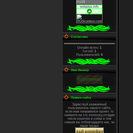
Статистика
Онлайн всего:
1
Гостей:
1
Пользователей:
0
Наш баннер
Помоги сайту
Здраствуй уважаемый
пользователь нашего сайта,
если вам понравился проект, то
нажмите на эту кнопочку,отгадав
число кошечек и собак и тем
самым вы отблагодарите нас, за
наши труды!