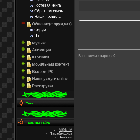
Гостевая книга
Обратная связь
Наши правила
Общение(форум,чат)
Форум
Чат
Музыка
Анимации
Всего комментариев
:
0
Картинки
Мобильный контент
Все для PC
Наши услуги online
Расскрутка
Теги
Таланты сайта
M@ksiM
Тарабанщица
FileFast