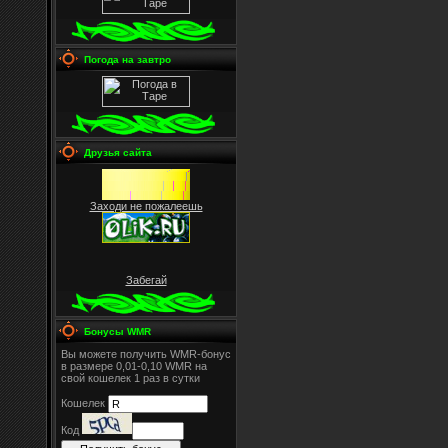
Погода на завтро
Друзья сайта
Заходи не пожалеешь
Забегай
Бонусы WMR
Вы можете получить WMR-бонус
в размере 0,01-0,10 WMR на
свой кошелек 1 раз в сутки
Кошелек
Код