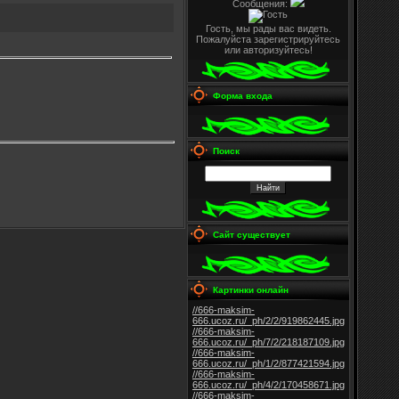
Сообщения:
Гость, мы рады вас видеть.
Пожалуйста зарегистрируйтесь
или авторизуйтесь!
Форма входа
Поиск
Сайт существует
Картинки онлайн
//666-maksim-
666.ucoz.ru/_ph/2/2/919862445.jpg
//666-maksim-
666.ucoz.ru/_ph/7/2/218187109.jpg
//666-maksim-
666.ucoz.ru/_ph/1/2/877421594.jpg
//666-maksim-
666.ucoz.ru/_ph/4/2/170458671.jpg
//666-maksim-