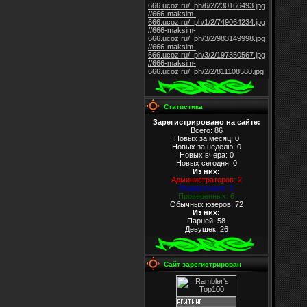
666.ucoz.ru/_ph/6/2/230166493.jpg
//666-maksim-
666.ucoz.ru/_ph/1/2/749064234.jpg
//666-maksim-
666.ucoz.ru/_ph/3/2/983149998.jpg
//666-maksim-
666.ucoz.ru/_ph/3/2/197350567.jpg
//666-maksim-
666.ucoz.ru/_ph/2/2/811108580.jpg
Статистика
Зарегистрировано на сайте:
Всего: 86
Новых за месяц: 0
Новых за неделю: 0
Новых вчера: 0
Новых сегодня: 0
Из них
:
Администраторов: 2
Модераторов: 5
Проверенных: 6
Обычных юзеров: 72
Из них
:
Парней: 58
Девушек: 26
Сайт зарегистрирован