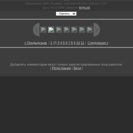
Просмотров
: 2240 |
Размеры
: 240x320px/38.2Kb |
Рейтинг
: 3.2/4
Дата
: 03.10.2009 |
Добавил
:
M@ksiM
« Предыдущая
|
1
[
2
]
3
4
5
6
7
8
9
10
11
|
Следующая »
Добавлять комментарии могут только зарегистрированные пользователи.
[
Регистрация
|
Вход
]