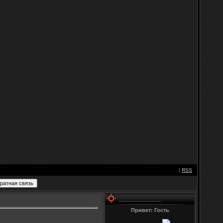
|
RSS
______________
Привет: Гость