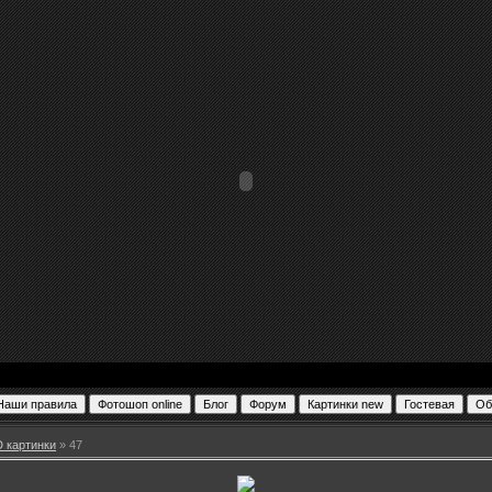
D картинки
» 47