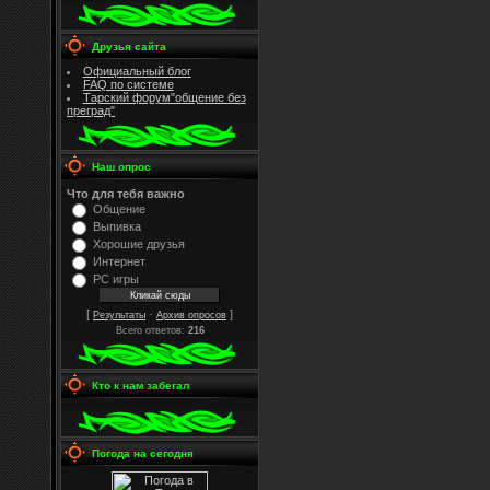
Друзья сайта
Официальный блог
FAQ по системе
Тарский форум"общение без
преград"
Наш опрос
Что для тебя важно
Общение
Выпивка
Хорошие друзья
Интернет
PC игры
[
·
]
Результаты
Архив опросов
Всего ответов:
216
Кто к нам забегал
Погода на сегодня