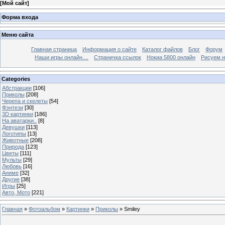
[
Мой сайт
]
Форма входа
Меню сайта
Главная страница
Информация о сайте
Каталог файлов
Блог
Форум
Наши игры онлайн....
Страничка ссылок
Нокиа 5800 онлайн
Рисуем н
Categories
Абстракции
[106]
Приколы
[208]
Черепа и скелеты
[54]
Фэнтези
[30]
3D картинки
[186]
На аватарки..
[8]
Девушки
[113]
Логотипы
[13]
Животные
[208]
Природа
[123]
Цветы
[111]
Мульты
[29]
Любовь
[16]
Аниме
[32]
Другие
[38]
Игры
[25]
Авто, Мото
[221]
Главная
»
Фотоальбом
»
Картинки
»
Приколы
» Smiley