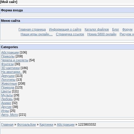
[
Мой сайт
]
Форма входа
Меню сайта
Главная страница
Информация о сайте
Каталог файлов
Блог
Форум
Наши игры онлайн....
Страничка ссылок
Нокиа 5800 онлайн
Рисуем н
Categories
Абстракции
[106]
Приколы
[208]
Черепа и скелеты
[54]
Фэнтези
[30]
3D картинки
[186]
На аватарки..
[8]
Девушки
[113]
Логотипы
[13]
Животные
[208]
Природа
[123]
Цветы
[111]
Мульты
[29]
Любовь
[16]
Аниме
[32]
Другие
[38]
Игры
[25]
Авто, Мото
[221]
Главная
»
Фотоальбом
»
Картинки
»
Абстракции
» 1223803332