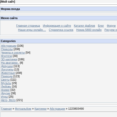
[
Мой сайт
]
Форма входа
Меню сайта
Главная страница
Информация о сайте
Каталог файлов
Блог
Форум
Наши игры онлайн....
Страничка ссылок
Нокиа 5800 онлайн
Рисуем н
Categories
Абстракции
[106]
Приколы
[208]
Черепа и скелеты
[54]
Фэнтези
[30]
3D картинки
[186]
На аватарки..
[8]
Девушки
[113]
Логотипы
[13]
Животные
[208]
Природа
[123]
Цветы
[111]
Мульты
[29]
Любовь
[16]
Аниме
[32]
Другие
[38]
Игры
[25]
Авто, Мото
[221]
Главная
»
Фотоальбом
»
Картинки
»
Абстракции
» 1223803490