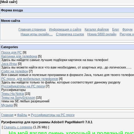
[
Мой сайт
]
Форма входа
Меню сайта
Главная страница
Информация о сайте
Каталог файлов
Блог
Форум
Наши игры онлайн....
Страничка ссылок
Нокиа 5800 онлайн
Рисуем н
Categories
Проги для PC
[9]
Картинки для телефона
[5]
Здесь вы найдете самые лучшие подборки картинок на ваш телефон!
Java Игры
[0]
Здесь вы можете найти все что вам необходимо, от азартных игр.. до логических......
Софт на телефон
[7]
Все самые новые и полезные программки в формате Java, только для твоего телефона
PC проги, для мобильных телефонов
[4]
Здесь вы найдете только те файлы. которые соответствуют данному разделу
Руссификаторы на PC проги
[7]
Руссификаторы
Темы На Nokia
[15]
Темы на SonyEricsson
[15]
темы на SE любых разрешений
Музыка
[5]
Главная
»
Файлы
»
Руссификаторы на PC проги
Русификатор для программы Adobe® PageMaker® 7.0.1
[
Скачать с сервера
(1.26 Mb) ]
На мой взгляд очень хорошый и полезный ру