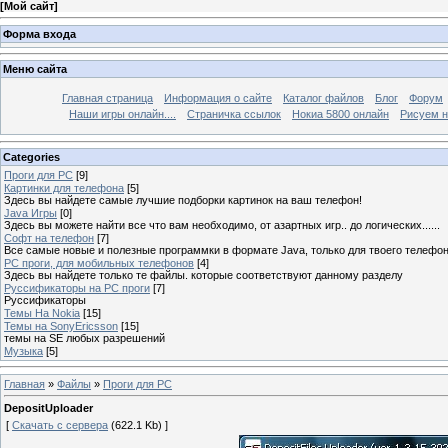
[
Мой сайт
]
Форма входа
Меню сайта
Главная страница
Информация о сайте
Каталог файлов
Блог
Форум
Наши игры онлайн....
Страничка ссылок
Нокиа 5800 онлайн
Рисуем н
Categories
Проги для PC
[9]
Картинки для телефона
[5]
Здесь вы найдете самые лучшие подборки картинок на ваш телефон!
Java Игры
[0]
Здесь вы можете найти все что вам необходимо, от азартных игр.. до логических......
Софт на телефон
[7]
Все самые новые и полезные программки в формате Java, только для твоего телефона
PC проги, для мобильных телефонов
[4]
Здесь вы найдете только те файлы. которые соответствуют данному разделу
Руссификаторы на PC проги
[7]
Руссификаторы
Темы На Nokia
[15]
Темы на SonyEricsson
[15]
темы на SE любых разрешений
Музыка
[5]
Главная
»
Файлы
»
Проги для PC
DepositUploader
[
Скачать с сервера
(622.1 Kb) ]