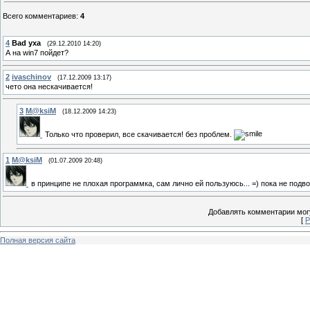
Всего комментариев
:
4
4
Bad yxa
(29.12.2010 14:20)
А на win7 пойдет?
2
ivaschinov
(17.12.2009 13:17)
чето она нескачивается!
3
M@ksiM
(18.12.2009 14:23)
Только что проверил, все скачивается! без проблем.
1
M@ksiM
(01.07.2009 20:48)
в принципе не плохая программка, сам лично ей пользуюсь... =) пока не подв
Добавлять комментарии могу
[
Р
Полная версия сайта