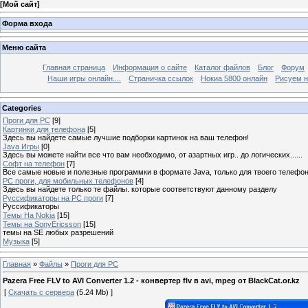
[
Мой сайт
]
Форма входа
Меню сайта
Главная страница
Информация о сайте
Каталог файлов
Блог
Форум
Наши игры онлайн....
Страничка ссылок
Нокиа 5800 онлайн
Рисуем н
Categories
Проги для PC
[9]
Картинки для телефона
[5]
Здесь вы найдете самые лучшие подборки картинок на ваш телефон!
Java Игры
[0]
Здесь вы можете найти все что вам необходимо, от азартных игр.. до логических......
Софт на телефон
[7]
Все самые новые и полезные программки в формате Java, только для твоего телефона
PC проги, для мобильных телефонов
[4]
Здесь вы найдете только те файлы. которые соответствуют данному разделу
Руссификаторы на PC проги
[7]
Руссификаторы
Темы На Nokia
[15]
Темы на SonyEricsson
[15]
темы на SE любых разрешений
Музыка
[5]
Главная
»
Файлы
»
Проги для PC
Pazera Free FLV to AVI Converter 1.2 - конвертер flv в avi, mpeg от BlackCat.or.kz
[
Скачать с сервера
(5.24 Mb) ]