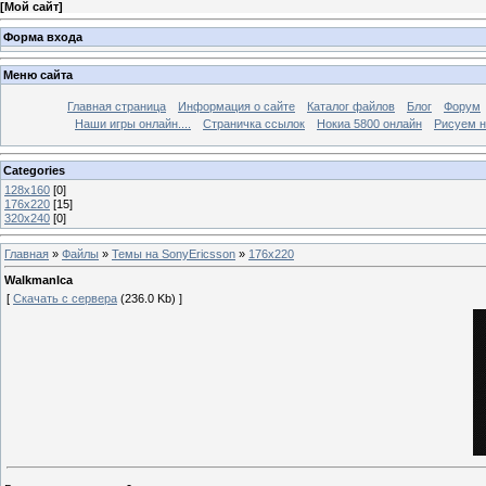
[
Мой сайт
]
Форма входа
Меню сайта
Главная страница
Информация о сайте
Каталог файлов
Блог
Форум
Наши игры онлайн....
Страничка ссылок
Нокиа 5800 онлайн
Рисуем н
Categories
128х160
[0]
176х220
[15]
320х240
[0]
Главная
»
Файлы
»
Темы на SonyEricsson
»
176х220
WalkmanIca
[
Скачать с сервера
(236.0 Kb) ]