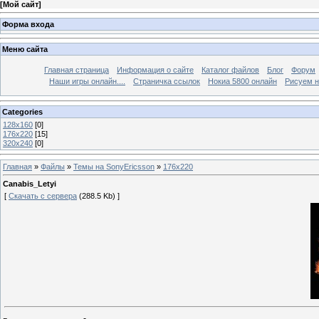
[
Мой сайт
]
Форма входа
Меню сайта
Главная страница
Информация о сайте
Каталог файлов
Блог
Форум
Наши игры онлайн....
Страничка ссылок
Нокиа 5800 онлайн
Рисуем н
Categories
128х160
[0]
176х220
[15]
320х240
[0]
Главная
»
Файлы
»
Темы на SonyEricsson
»
176х220
Canabis_Letyi
[
Скачать с сервера
(288.5 Kb) ]