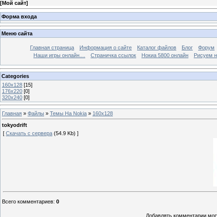
[
Мой сайт
]
Форма входа
Меню сайта
Главная страница
Информация о сайте
Каталог файлов
Блог
Форум
Наши игры онлайн....
Страничка ссылок
Нокиа 5800 онлайн
Рисуем н
Categories
160х128
[15]
176х220
[0]
320х240
[0]
Главная
»
Файлы
»
Темы На Nokia
»
160х128
tokyodrift
[
Скачать с сервера
(54.9 Kb) ]
Всего комментариев
:
0
Добавлять комментарии могу