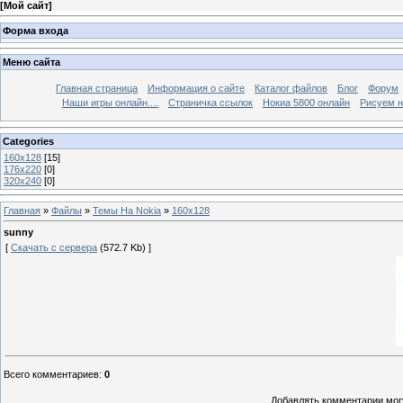
[
Мой сайт
]
Форма входа
Меню сайта
Главная страница
Информация о сайте
Каталог файлов
Блог
Форум
Наши игры онлайн....
Страничка ссылок
Нокиа 5800 онлайн
Рисуем н
Categories
160х128
[15]
176х220
[0]
320х240
[0]
Главная
»
Файлы
»
Темы На Nokia
»
160х128
sunny
[
Скачать с сервера
(572.7 Kb) ]
Всего комментариев
:
0
Добавлять комментарии могу