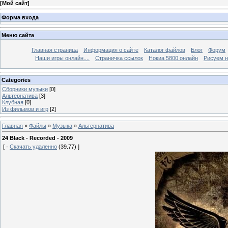
[
Мой сайт
]
Форма входа
Меню сайта
Главная страница
Информация о сайте
Каталог файлов
Блог
Форум
Наши игры онлайн....
Страничка ссылок
Нокиа 5800 онлайн
Рисуем н
Categories
Сборники музыки
[0]
Альтернатива
[3]
Клубная
[0]
Из фильмов и игр
[2]
Главная
»
Файлы
»
Музыка
»
Альтернатива
24 Black - Recorded - 2009
[ ·
Скачать удаленно
(39.77) ]