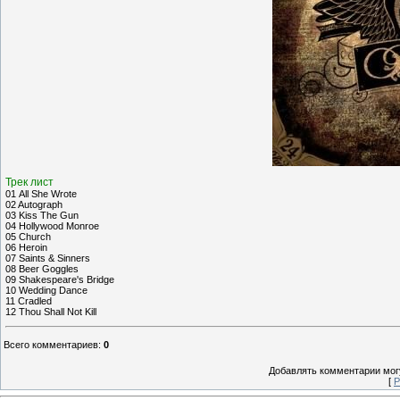
Трек лист
01 All She Wrote
02 Autograph
03 Kiss The Gun
04 Hollywood Monroe
05 Church
06 Heroin
07 Saints & Sinners
08 Beer Goggles
09 Shakespeare's Bridge
10 Wedding Dance
11 Cradled
12 Thou Shall Not Kill
Всего комментариев
:
0
Добавлять комментарии могу
[
Р