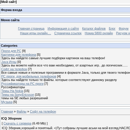
[
Мой сайт
]
Форма входа
Меню сайта
Главная страница
Информация о сайте
Каталог файлов
Блог
Форум
Наши игры онлайн....
Страничка ссылок
Нокиа 5800 онлайн
Рисуем н
Categories
Проги для PC
[9]
Картинки для телефона
[5]
Здесь вы найдете самые лучшие подборки картинок на ваш телефон!
Java Игры
[0]
Здесь вы можете найти все что вам необходимо, от азартных игр.. до логических......
Софт на телефон
[7]
Все самые новые и полезные программки в формате Java, только для твоего телефона
PC проги, для мобильных телефонов
[4]
Здесь вы найдете только те файлы. которые соответствуют данному разделу
Руссификаторы на PC проги
[7]
Руссификаторы
Темы На Nokia
[15]
Темы на SonyEricsson
[15]
темы на SE любых разрешений
Музыка
[5]
Главная
»
Файлы
»
Софт на телефон
ICQ Зборник
[
Скачать с сервера
(6.49 Mb) ]
ICQ Зборник,хороший и понятный. =)Тут собраны лучшие аськи на мой взгляд.НА