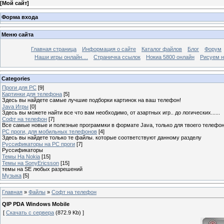
[
Мой сайт
]
Форма входа
Меню сайта
Главная страница
Информация о сайте
Каталог файлов
Блог
Форум
Наши игры онлайн....
Страничка ссылок
Нокиа 5800 онлайн
Рисуем н
Categories
Проги для PC
[9]
Картинки для телефона
[5]
Здесь вы найдете самые лучшие подборки картинок на ваш телефон!
Java Игры
[0]
Здесь вы можете найти все что вам необходимо, от азартных игр.. до логических......
Софт на телефон
[7]
Все самые новые и полезные программки в формате Java, только для твоего телефона
PC проги, для мобильных телефонов
[4]
Здесь вы найдете только те файлы. которые соответствуют данному разделу
Руссификаторы на PC проги
[7]
Руссификаторы
Темы На Nokia
[15]
Темы на SonyEricsson
[15]
темы на SE любых разрешений
Музыка
[5]
Главная
»
Файлы
»
Софт на телефон
QIP PDA Windows Mobile
[
Скачать с сервера
(872.9 Kb) ]