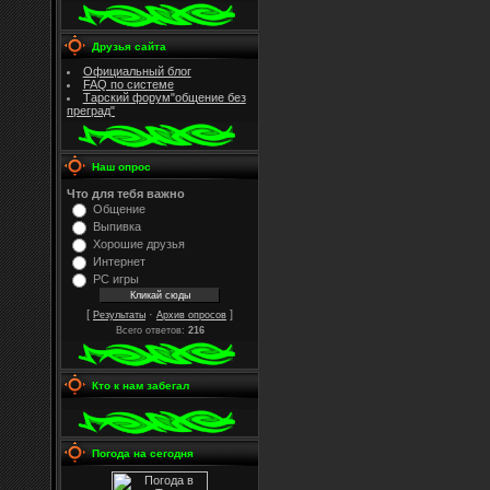
Друзья сайта
Официальный блог
FAQ по системе
Тарский форум"общение без
преград"
Наш опрос
Что для тебя важно
Общение
Выпивка
Хорошие друзья
Интернет
PC игры
[
·
]
Результаты
Архив опросов
Всего ответов:
216
Кто к нам забегал
Погода на сегодня