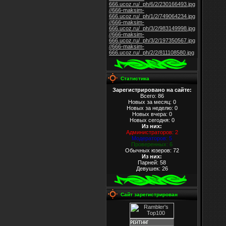
666.ucoz.ru/_ph/6/2/230166493.jpg
//666-maksim-
666.ucoz.ru/_ph/1/2/749064234.jpg
//666-maksim-
666.ucoz.ru/_ph/3/2/983149998.jpg
//666-maksim-
666.ucoz.ru/_ph/3/2/197350567.jpg
//666-maksim-
666.ucoz.ru/_ph/2/2/811108580.jpg
Статистика
Зарегистрировано на сайте:
Всего: 86
Новых за месяц: 0
Новых за неделю: 0
Новых вчера: 0
Новых сегодня: 0
Из них
:
Администраторов: 2
Модераторов: 5
Проверенных: 6
Обычных юзеров: 72
Из них
:
Парней: 58
Девушек: 26
Сайт зарегистрирован