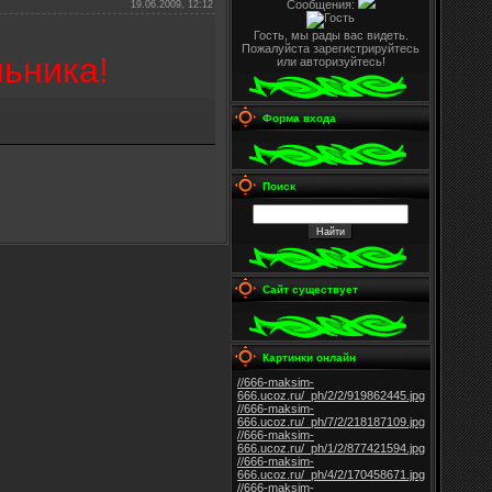
Сообщения:
19.06.2009, 12:12
Гость, мы рады вас видеть.
Пожалуйста зарегистрируйтесь
ьника!
или авторизуйтесь!
Форма входа
Поиск
Сайт существует
Картинки онлайн
//666-maksim-
666.ucoz.ru/_ph/2/2/919862445.jpg
//666-maksim-
666.ucoz.ru/_ph/7/2/218187109.jpg
//666-maksim-
666.ucoz.ru/_ph/1/2/877421594.jpg
//666-maksim-
666.ucoz.ru/_ph/4/2/170458671.jpg
//666-maksim-