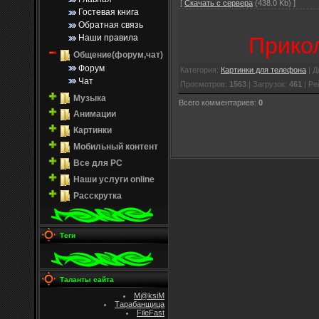
[
Скачать с сервера
(438.0 Kb) ]
Гостевая книга
Обратная связь
Наши правила
Прико
Общение(форум,чат)
Форум
Категория
:
Картинки для телефона
|
Д
Чат
Просмотров
:
1563
|
Загрузок
:
461
|
Ре
Музыка
Всего комментариев
:
0
Анимации
Картинки
Мобильный контент
Все для PC
Наши услуги online
Расскрутка
Теги
Таланты сайта
M@ksiM
Тарабанщица
FileFast