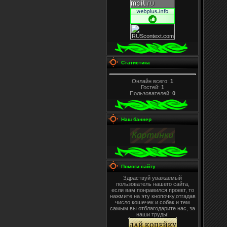
Статистика
Онлайн всего:
1
Гостей:
1
Пользователей:
0
Наш баннер
Помоги сайту
Здраствуй уважаемый
пользователь нашего сайта,
если вам понравился проект, то
нажмите на эту кнопочку,отгадав
число кошечек и собак и тем
самым вы отблагодарите нас, за
наши труды!