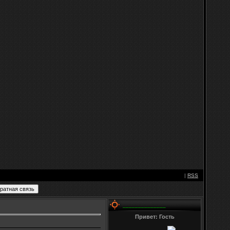
|
RSS
______________
Привет: Гость