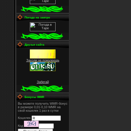
Погода на завтро
Друзья сайта
Заходи не пожалеешь
Забегай
Бонусы WMR
Вы можете получить WMR-бонус
в размере 0,01-0,10 WMR на
свой кошелек 1 раз в сутки
Кошелек
Код