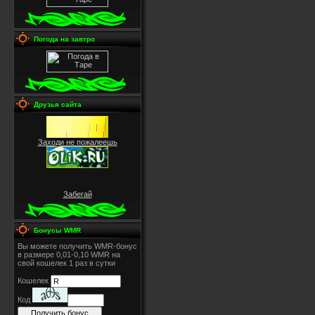
Погода на завтро
Друзья сайта
Заходи не пожалеешь
Забегай
Бонусы WMR
Вы можете получить WMR-бонус
в размере 0,01-0,10 WMR на
свой кошелек 1 раз в сутки
Кошелек
Код