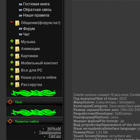
Гостевая книга
Обратная связь
Наши правила
Общение(форум,чат)
Форум
Чат
Музыка
Анимации
Картинки
Мобильный контент
Все для PC
Наши услуги online
Расскрутка
Зомби осенью сажают! В java-игре Zombi
Год выпуска/Year of issue:
2012
Жанр/Genre:
Симуляторы / Simulators
Теги
Категория/Category:
Java игры/Java ga
Размер экрана/Screen size:
240x320 240
Разработчик/Developer:
SoftGames
Платформа/Platform:
Java
Формат файла/File format:
.jar
Таланты сайта
Вид устройства/Appearance of the devi
Язык интерфейса/Interface language:
р
M@ksiM
Размер/Size:
1,51 Mb
Тарабанщица
Touch Screen/Stylus:
есть/there are
FileFast
Статус игры/The status of the game:
бес