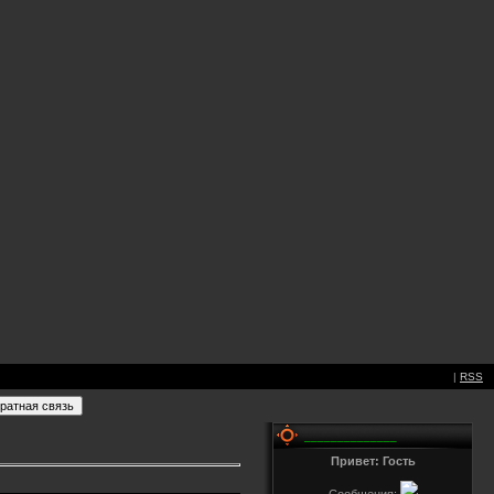
|
RSS
______________
Привет: Гость