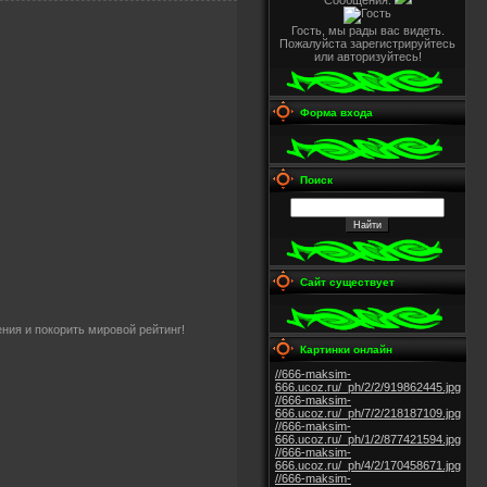
Сообщения:
Гость, мы рады вас видеть.
Пожалуйста зарегистрируйтесь
или авторизуйтесь!
Форма входа
Поиск
Сайт существует
ния и покорить мировой рейтинг!
Картинки онлайн
//666-maksim-
666.ucoz.ru/_ph/2/2/919862445.jpg
//666-maksim-
666.ucoz.ru/_ph/7/2/218187109.jpg
//666-maksim-
666.ucoz.ru/_ph/1/2/877421594.jpg
//666-maksim-
666.ucoz.ru/_ph/4/2/170458671.jpg
//666-maksim-