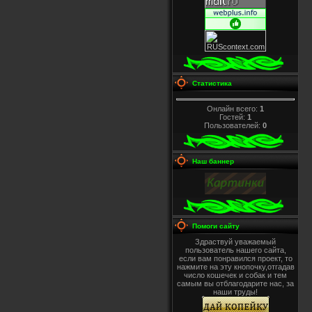
Статистика
Онлайн всего:
1
Гостей:
1
Пользователей:
0
Наш баннер
Помоги сайту
Здраствуй уважаемый
пользователь нашего сайта,
если вам понравился проект, то
нажмите на эту кнопочку,отгадав
число кошечек и собак и тем
самым вы отблагодарите нас, за
наши труды!