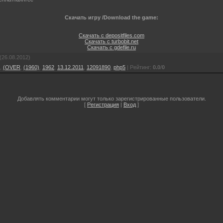
Скачать игру /Download the game:
Скачать с depositfiles.com
Скачать с turbobit.net
Скачать с gdefile.ru
(26.08.2012)
,
(OVER
,
(1960)
,
1962
,
13.12.2011
,
12091890
,
php5
|
Рейтинг
:
0.0
/
0
Добавлять комментарии могут только зарегистрированные пользователи.
[
Регистрация
|
Вход
]