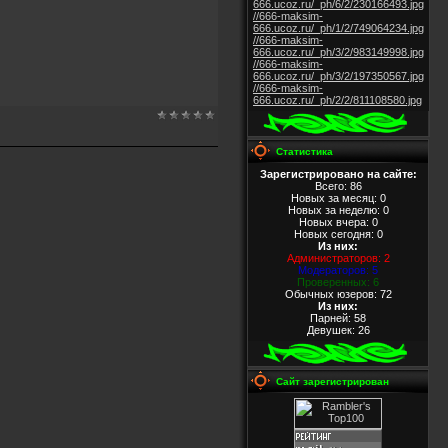
666.ucoz.ru/_ph/6/2/230166493.jpg
//666-maksim-
666.ucoz.ru/_ph/1/2/749064234.jpg
//666-maksim-
666.ucoz.ru/_ph/3/2/983149998.jpg
//666-maksim-
666.ucoz.ru/_ph/3/2/197350567.jpg
//666-maksim-
666.ucoz.ru/_ph/2/2/811108580.jpg
Статистика
Зарегистрировано на сайте:
Всего: 86
Новых за месяц: 0
Новых за неделю: 0
Новых вчера: 0
Новых сегодня: 0
Из них
:
Администраторов: 2
Модераторов: 5
Проверенных: 6
Обычных юзеров: 72
Из них
:
Парней: 58
Девушек: 26
Сайт зарегистрирован