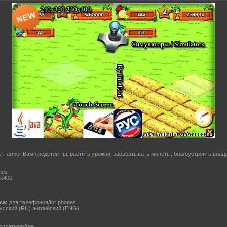
e Farmer Вам предстоит вырастить урожаи, зарабатывать монеты, благоустроить владе
mes
x400
ce:
для телефонов/for phones
усский (RU) английский (ENG)
платная/free