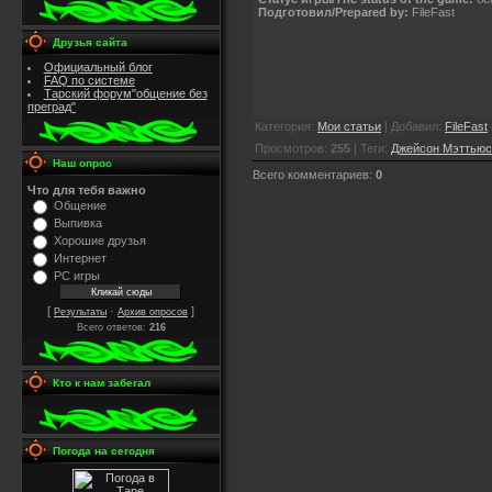
Подготовил/Prepared by:
FileFast
Друзья сайта
Официальный блог
FAQ по системе
Тарский форум"общение без
преград"
Категория
:
Мои статьи
|
Добавил
:
FileFast
Просмотров
:
255
|
Теги
:
Джейсон Мэттьюс
Наш опрос
Всего комментариев
:
0
Что для тебя важно
Общение
Выпивка
Хорошие друзья
Интернет
PC игры
[
·
]
Результаты
Архив опросов
Всего ответов:
216
Кто к нам забегал
Погода на сегодня